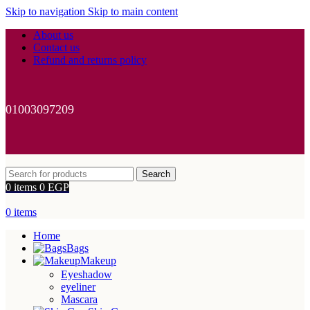
Skip to navigation
Skip to main content
About us
Contact us
Refund and returns policy
01003097209
Search
0
items
0
EGP
0
items
Home
Bags
Makeup
Eyeshadow
eyeliner
Mascara