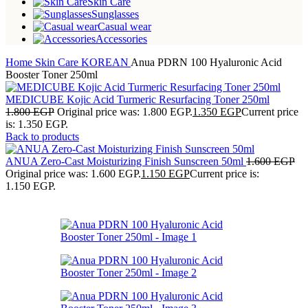
Skin Care
Sunglasses
Casual wear
Accessories
Home
Skin Care
KOREAN
Anua PDRN 100 Hyaluronic Acid
Booster Toner 250ml
MEDICUBE Kojic Acid Turmeric Resurfacing Toner 250ml
1.800
EGP
Original price was: 1.800 EGP.
1.350
EGP
Current price
is: 1.350 EGP.
Back to products
ANUA Zero-Cast Moisturizing Finish Sunscreen 50ml
1.600
EGP
Original price was: 1.600 EGP.
1.150
EGP
Current price is:
1.150 EGP.
-15%