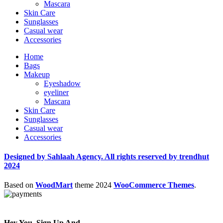
Mascara
Skin Care
Sunglasses
Casual wear
Accessories
Home
Bags
Makeup
Eyeshadow
eyeliner
Mascara
Skin Care
Sunglasses
Casual wear
Accessories
Designed by Sahlaah Agency. All rights reserved by trendhut
2024
Based on
WoodMart
theme
2024
WooCommerce Themes
.
Hey You, Sign Up And