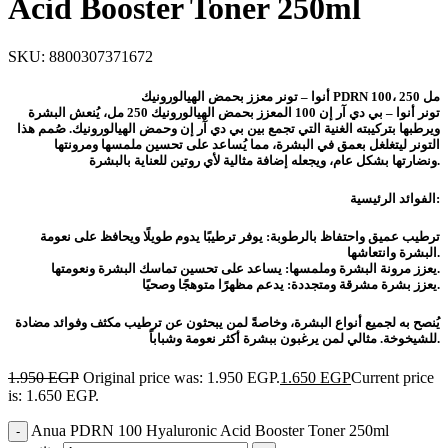
Acid Booster Toner 250ml
SKU:
8800307371672
أنوا – تونر معزز بحمض الهيالورونيك PDRN 100، 250 مل
تونر أنوا – بي دي آر إن 100 المعزز بحمض الهيالورونيك 250 مل، يُنعش البشرة
ويرطبها بتركيبته الغنية التي تجمع بين بي دي آر إن وحمض الهيالورونيك. صُمم هذا
التونر ليتغلغل بعمق في البشرة، مما يُساعد على تحسين ملمسها ومرونتها
ونضارتها بشكل عام، ويجعله إضافة مثالية لأي روتين للعناية بالبشرة.
الفوائد الرئيسية:
ترطيب عميق واحتفاظ بالرطوبة: يوفر ترطيبًا يدوم طويلًا ويحافظ على نعومة
البشرة وانتعاشها.
يعزز مرونة البشرة وملمسها: يساعد على تحسين تماسك البشرة ونعومتها.
يعزز بشرة مشرقة ومتجددة: يدعم مظهرًا متوهجًا وصحيًا.
يُنصح به لجميع أنواع البشرة، وخاصةً لمن يبحثون عن ترطيب مكثف وفوائد مضادة
للشيخوخة. مثالي لمن يرغبون ببشرة أكثر نعومة وشباباً.
1.950
EGP
Original price was: 1.950 EGP.
1.650
EGP
Current price
is: 1.650 EGP.
Anua PDRN 100 Hyaluronic Acid Booster Toner 250ml