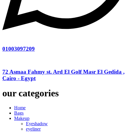
01003097209
72 Asmaa Fahmy st. Ard El Golf Masr El Gedida ,
Cairo - Egypt
our categories
Home
Bags
Makeup
Eyeshadow
eyeliner