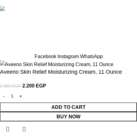
Hey You, Sign Up And
Connect To TRENDHUT
the first to learn about our latest trends
Facebook
Instagram
WhatsApp
Aveeno Skin Relief Moisturizing Cream, 11 Ounce
2.200
EGP
2.850
EGP
ADD TO CART
BUY NOW