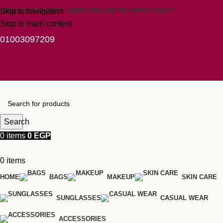
ABOUT US
CONTACT US
REFUND AND RETURNS POLICY
Skip to navigation
Skip to main content
01003097209
Search
0
items
0
EGP
0
items
HOME
BAGS
MAKEUP
SKIN CARE
SUNGLASSES
CASUAL WEAR
ACCESSORIES