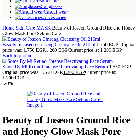
Skin Care
Sunglasses
Casual wear
Accessories
Home
Skin Care
MASK
Beauty of Joseon Ground Rice and Honey
Glow Mask Pore Sebum Care
Beauty of Joseon Ginseng Cleansing Oil 210ml
1.750
EGP
Original
price was: 1.750 EGP.
1.200
EGP
Current price is: 1.200 EGP.
Back to products
Some By Mi Retinol Intense Reactivating Face Serum
1.550
EGP
Original price was: 1.550 EGP.
1.200
EGP
Current price is:
1.200 EGP.
-20%
Beauty of Joseon Ground Rice
and Honey Glow Mask Pore