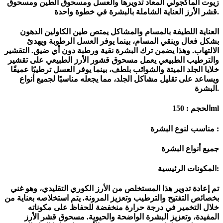
زيوت الماكجولي المعاد تدويرها والعسل ومسحوق الطين ومسحوق
قشر الأرز العناية الشاملة بالبشرة في خطوة واحدة.
العناية اللطيفة بالمسام والمشاكل يمتص طين الكاولين الدهون
بشكل فعال وينقي المسام، بينما يوفر العسل الرطوبة ويهدئ
الالتهاب. وهذا يضمن ترك البشرة نقية ورطبة دون أي ضيق. التقشير
والترطيب الطبيعي يعمل مسحوق قشور الأرز الطبيعي على تقشير
خلايا الجلد الميتة والشوائب بلطف، بينما يوفر العسل ترطيبًا عميقًا
ويساعد على تقليل مشاكل الجلد، مما يجعله مناسبًا لجميع أنواع
البشرة.
الحجم : 150ml
مناسب لنوع البشرة :
جميع أنواع البشرة
المكونات الرئيسية:
تم إعادة تدوير هذا المستخلص من الأرز الكوري التقليدي، وهو غني
بخصائص التفتيح والترطيب وتعزيز المرونة. يتم استخلاصه بعناية من
خلال التخمير في درجة حرارة منخفضة للحفاظ على مكوناته
المفيدة، وتعزيز البشرة الواضحة والحيوية. مسحوق قشر الأرز