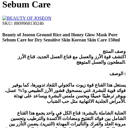
Sebum Care
SKU:
8809968130246
Beauty of Joseon Ground Rice and Honey Glow Mask Pore
Sebum Care for Dry Sensitive Skin Korean Skin Care 150ml
وصف المنتج
اكتشف قوة الأرز والعسل مع قناع العسل الجديد، قناع الأرز
المطحون والعسل المتوهج.
الوصف :
يستغل هذا القناع قوة زيوت ماكجولي المُعاد تدويرها، كما يوفير
فوائد قوية للبشرة. غني بمسحوق قشور الأرز الطبيعي و5% عسل،
ويوفر ترطيبًا عميقًا ويحسن ملمس البشرة ويساعد على تهدئة
الأمراض الجلدية الالتهابية مثل حب الشباب.
العناية الشاملة بالبشرة: قناع الكل في واحد يجمع هذا القناع
الشامل بين فوائد التفتيح ومضادات الأكسدة والترطيب وتحسين
مرونة الجلد والفرك والتأثيرات المهدئة (التبريد). يضمن التآزر بين