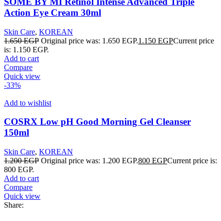
SOME BY MI Retinol Intense Advanced Triple
Action Eye Cream 30ml
Skin Care
,
KOREAN
1.650
EGP
Original price was: 1.650 EGP.
1.150
EGP
Current price
is: 1.150 EGP.
Add to cart
Compare
Quick view
-33%
Add to wishlist
COSRX Low pH Good Morning Gel Cleanser
150ml
Skin Care
,
KOREAN
1.200
EGP
Original price was: 1.200 EGP.
800
EGP
Current price is:
800 EGP.
Add to cart
Compare
Quick view
Share: