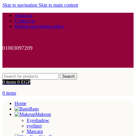
Skip to navigation
Skip to main content
About us
Contact us
Refund and returns policy
01003097209
Search
0
items
0
EGP
0
items
Home
Bags
Makeup
Eyeshadow
eyeliner
Mascara