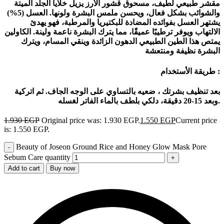
مقشر طبيعي لطيف، مسحوق قشور الأرز يزيل خلايا الجلد الميتة
والشوائب بشكل فعال، ويحسن ملمس البشرة ولونها. العسل (5%)
يشتهر العسل بفوائده المضادة للبكتيريا والمرطبة، فهو يهدئ
الالتهاب ويوفر ترطيبًا عميقًا، مما يترك البشرة ناعمة ولينة. الكاولين
يمتص هذا الطين الطبيعي الدهون الزائدة وينقي المسام، ويترك
البشرة نظيفة ومنتعشة
طريقة الأستخدام :
بعد تنظيف بشرتك ، ضعيه بالتساوي على الوجه الجاف. ثم اتركية
وبعد 15-20 دقيقة، دلكي بلطف بالماء الفاتر لغسله.
1.930
EGP
Original price was: 1.930 EGP.
1.550
EGP
Current price
is: 1.550 EGP.
Beauty of Joseon Ground Rice and Honey Glow Mask Pore
Sebum Care quantity
Add to cart
Buy now