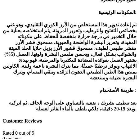
المكونات الرئيسية:
تم إعادة تدوير هذا المستخلص من الأرز الكوري التقليدي، وهو غني
بخصائص التفتيح والترطيب وتعزيز المرونة. يتم استخلاصه بعناية من
خلال التخمير في درجة حرارة منخفضة للحفاظ على مكوناته
المفيدة، وتعزيز البشرة الواضحة والحيوية. مسحوق قشر الأرز
مقشر طبيعي لطيف، مسحوق قشور الأرز يزيل خلايا الجلد الميتة
والشوائب بشكل فعال، ويحسن ملمس البشرة ولونها. العسل (5%)
يشتهر العسل بفوائده المضادة للبكتيريا والمرطبة، فهو يهدئ
الالتهاب ويوفر ترطيبًا عميقًا، مما يترك البشرة ناعمة ولينة. الكاولين
يمتص هذا الطين الطبيعي الدهون الزائدة وينقي المسام، ويترك
البشرة نظيفة ومنتعشة
طريقة الأستخدام :
بعد تنظيف بشرتك ، ضعيه بالتساوي على الوجه الجاف. ثم اتركية
وبعد 15-20 دقيقة، دلكي بلطف بالماء الفاتر لغسله.
Customer Reviews
Rated
0
out of 5
0 reviews