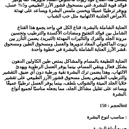
فوائد قوية للبشرة. غني بمسحوق قشور الأرز الطبيعي و5% عسل،
ويوفر ترطيبًا عميقًا ويحسن ملمس البشرة ويساعد على تهدئة
الأمراض الجلدية الالتهابية مثل حب الشباب.
العناية الشاملة بالبشرة: قناع الكل في واحد يجمع هذا القناع
الشامل بين فوائد التفتيح ومضادات الأكسدة والترطيب وتحسين
مرونة الجلد والفرك والتأثيرات المهدئة (التبريد). يضمن التآزر بين
زيوت الماكجولي المعاد تدويرها والعسل ومسحوق الطين ومسحوق
قشر الأرز العناية الشاملة بالبشرة في خطوة واحدة.
العناية اللطيفة بالمسام والمشاكل يمتص طين الكاولين الدهون
بشكل فعال وينقي المسام، بينما يوفر العسل الرطوبة ويهدئ
الالتهاب. وهذا يضمن ترك البشرة نقية ورطبة دون أي ضيق. التقشير
والترطيب الطبيعي يعمل مسحوق قشور الأرز الطبيعي على تقشير
خلايا الجلد الميتة والشوائب بلطف، بينما يوفر العسل ترطيبًا عميقًا
ويساعد على تقليل مشاكل الجلد، مما يجعله مناسبًا لجميع أنواع
البشرة.
الحجم : 150ml
مناسب لنوع البشرة :
جميع أنواع البشرة