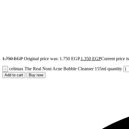
1.750
EGP
Original price was: 1.750 EGP.
1.350
EGP
Current price i
celimax The Real Noni Acne Bubble Cleanser 155ml quantity
Add to cart
Buy now