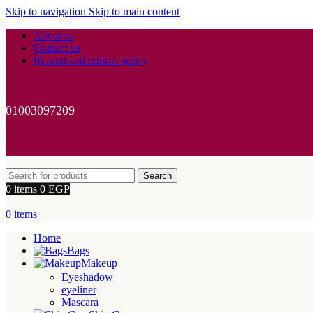
Skip to navigation
Skip to main content
About us
Contact us
Refund and returns policy
01003097209
Search
0
items
0
EGP
0
items
Home
Bags
Makeup
Eyeshadow
eyeliner
Mascara