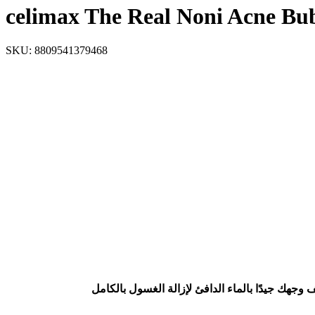
celimax The Real Noni Acne Bu
SKU:
8809541379468