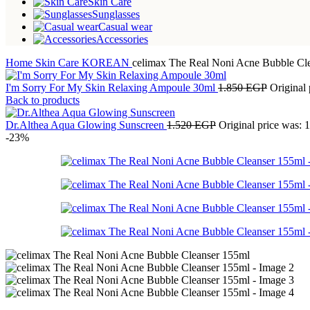
Skin Care
Sunglasses
Casual wear
Accessories
Home
Skin Care
KOREAN
celimax The Real Noni Acne Bubble Cl
I'm Sorry For My Skin Relaxing Ampoule 30ml
1.850
EGP
Original
Back to products
Dr.Althea Aqua Glowing Sunscreen
1.520
EGP
Original price was: 
-23%