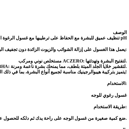
الوصف
تنظيف عميق للبشرة مع الحفاظ على ترطيبها مع غسول الرغوة المتوازن pH
يعمل هذا الغسول على إزالة الشوائب والزيوت الزائدة دون تجفيف البشرة. يحتوي على:
مستخلص نوني ومركب ACZERO: لتفتيح البشرة وتهدئتها.
BHA: لتقشير خلايا الجلد الميتة بلطف، مما يمنحك بشرة ناعمة ومرنة.
يتميز بتركيبة هيبوالرجينيك مناسبة لجميع أنواع البشرة، بما في ذلك البشرة الحساسة. دللي بشرتك بتنظيف مثالي ولطيف في آنٍ واحد!
الاستخدام:
غسول رغوي للوجه
طريقة الاستخدام:
ضع كمية صغيرة من غسول الوجه على راحة يدك ثم دلكه للحصول على رغوة. ضع الرغوة على وجهك بلطف باستخدام حركات دائرية. اشطف وجهك جيدًا بالماء الدافئ لإزالة الغسول بالكامل.