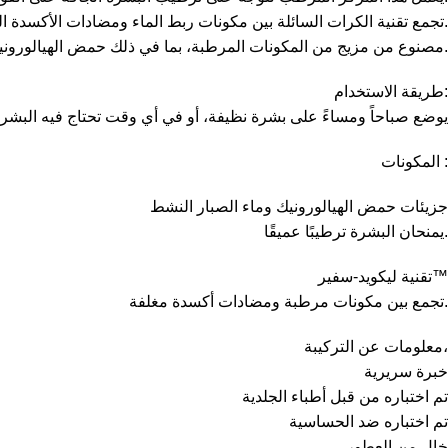
تجمع تقنية الكرات السائلة بين مكونات ربط الماء ومضادات الأكسدة المغلفة.
مصنوع من مزيج من المكونات المرطبة، بما في ذلك حمض الهيالورونيك، فهو يساعد على ترطيب البشرة وتغذيتها.
طريقة الاستخدام:
يوضع صباحاً ومساءً على بشرة نظيفة، أو في أي وقت تحتاج فيه البش
المكونات :
جزيئات حمض الهيالورونيك وماء الصبار النشط
يمنحان البشرة ترطيبًا عميقًا.
تقنية ليكويد-سفير™
تجمع بين مكونات مرطبة ومضادات أكسدة مغلفة.
معلومات عن التركيبة،
خبرة سريرية
تم اختباره من قبل أطباء الجلدية
تم اختباره ضد الحساسية
خالٍ من العطور