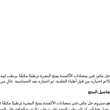
جل مائي غني بمضادات الأكسدة يمنح البشرة ترطيبًا مكثفًا. يرطب لمدة 72 ساعة كامل
تم اختباره من قبل أطباء الجلدية. تم اختباره ضد الحساسية. خالٍ من العطور بنسبة 100%
تفاصيل المنتج
سيروم Moisture Surge™ Hydrating Supercharged Concentrate هو سيروم جل مائي غني بمضادات الأكسدة يمنح البشرة ترطيبًا مكثفًا
يعمل هذا المركز المرطب للوجه على ترطيب البشرة الجافة على الفور ويحافظ على ترطيبها لمدة 72 ساعة كاملة.