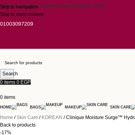
ABOUT US
CONTACT US
REFUND AND RETURNS POLICY
Skip to navigation
Skip to main content
01003097209
Search
0
items
0
EGP
0
items
HOME
BAGS
MAKEUP
SKIN CARE
Home
Skin Care
KOREAN
Clinique Moisture Surge™ Hydr
Back to products
-17%