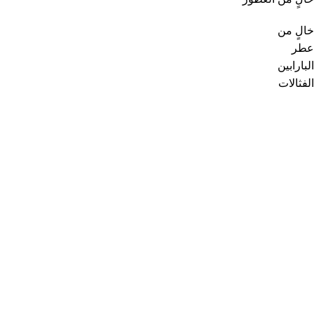
خالٍ من
عطر
البارابين
الفثالات