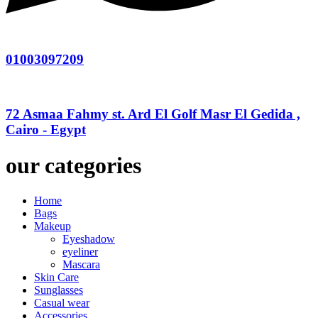
01003097209
72 Asmaa Fahmy st. Ard El Golf Masr El Gedida ,
Cairo - Egypt
our categories
Home
Bags
Makeup
Eyeshadow
eyeliner
Mascara
Skin Care
Sunglasses
Casual wear
Accessories