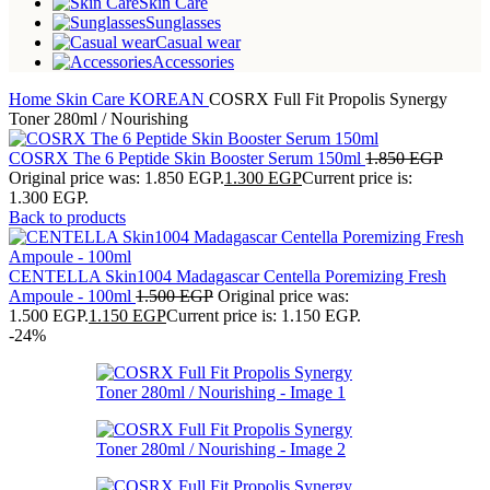
Skin Care
Sunglasses
Casual wear
Accessories
Home
Skin Care
KOREAN
COSRX Full Fit Propolis Synergy
Toner 280ml / Nourishing
COSRX The 6 Peptide Skin Booster Serum 150ml
1.850
EGP
Original price was: 1.850 EGP.
1.300
EGP
Current price is:
1.300 EGP.
Back to products
CENTELLA Skin1004 Madagascar Centella Poremizing Fresh
Ampoule - 100ml
1.500
EGP
Original price was:
1.500 EGP.
1.150
EGP
Current price is: 1.150 EGP.
-24%