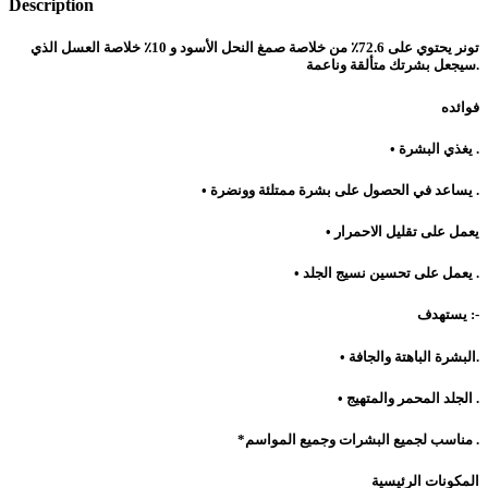
Description
ت
ونر يحتوي على 72.6٪ من خلاصة صمغ النحل الأسود و 10٪ خلاصة العسل الذي
سيجعل بشرتك متألقة وناعمة.
فوائده
• يغذي البشرة .
• يساعد في الحصول على بشرة ممتلئة وونضرة .
• يعمل على تقليل الاحمرار
• يعمل على تحسين نسيج الجلد .
يستهدف :-
• البشرة الباهتة والجافة.
• الجلد المحمر والمتهيج .
*مناسب لجميع البشرات وجميع المواسم .
المكونات الرئيسية