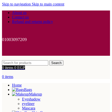
Skip to navigation
Skip to main content
About us
Contact us
Refund and returns policy
01003097209
Search
0
items
0
EGP
0
items
Home
Bags
Makeup
Eyeshadow
eyeliner
Mascara