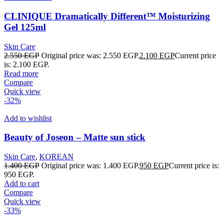
CLINIQUE Dramatically Different™ Moisturizing
Gel 125ml
Skin Care
2.550
EGP
Original price was: 2.550 EGP.
2.100
EGP
Current price
is: 2.100 EGP.
Read more
Compare
Quick view
-32%
Add to wishlist
Beauty of Joseon – Matte sun stick
Skin Care
,
KOREAN
1.400
EGP
Original price was: 1.400 EGP.
950
EGP
Current price is:
950 EGP.
Add to cart
Compare
Quick view
-33%