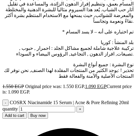
المسام بعمق، وتنظيم إفراز الدهون الزائدة، والمساعدة في تقليل
آثار حب الشباب. يُعد هذا السيروم مثالياً للبشرة الدهنية والمختلطة
والمعرضة للشوائب، حيث يمنحها مع الاستخدام المنتظم بشرة أكثر
نقاءً ونعومة وتجانساً.
* تم اختباره على أنه – لا يسد المسام
بلد المنشأ : كوريا
تركيبة علاجية شاملة لجميع مشاكل الجلد : احمرار , حبوب ,
تصبغات, افراز الدهون , التجاعيد, الرؤوس البيضاء و السوداء.
نوع البشرة : جميع أنواع البشرة
تحذير ! :يوجد الكثير من المنتجات المقلدة لهذا الصنف, نحن نوفر لك
المنتجات الأصلية والآمنة والفعالة فقط
1.550
EGP
Original price was: 1.550 EGP.
1.090
EGP
Current price
is: 1.090 EGP.
COSRX Niacinamide 15 Serum | Acne & Pore Refining 20ml
quantity
Add to cart
Buy now