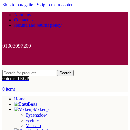
Skip to navigation
Skip to main content
About us
Contact us
Refund and returns policy
01003097209
Search
0
items
0
EGP
0
items
Home
Bags
Makeup
Eyeshadow
eyeliner
Mascara