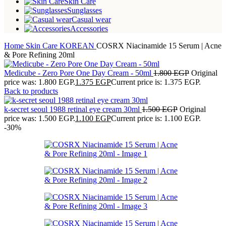
Skin Care
Sunglasses
Casual wear
Accessories
Home
Skin Care
KOREAN
COSRX Niacinamide 15 Serum | Acne
& Pore Refining 20ml
Medicube - Zero Pore One Day Cream - 50ml
1.800
EGP
Original
price was: 1.800 EGP.
1.375
EGP
Current price is: 1.375 EGP.
Back to products
k-secret seoul 1988 retinal eye cream 30ml
1.500
EGP
Original
price was: 1.500 EGP.
1.100
EGP
Current price is: 1.100 EGP.
-30%