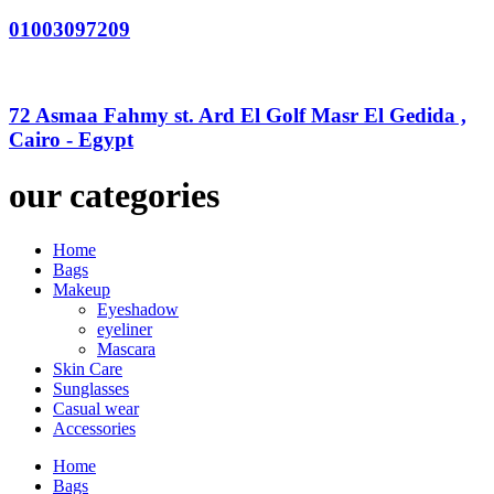
01003097209
72 Asmaa Fahmy st. Ard El Golf Masr El Gedida ,
Cairo - Egypt
our categories
Home
Bags
Makeup
Eyeshadow
eyeliner
Mascara
Skin Care
Sunglasses
Casual wear
Accessories
Home
Bags