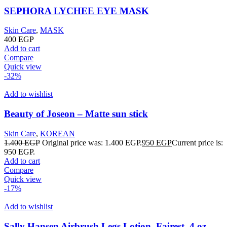
SEPHORA LYCHEE EYE MASK
Skin Care
,
MASK
400
EGP
Add to cart
Compare
Quick view
-32%
Add to wishlist
Beauty of Joseon – Matte sun stick
Skin Care
,
KOREAN
1.400
EGP
Original price was: 1.400 EGP.
950
EGP
Current price is:
950 EGP.
Add to cart
Compare
Quick view
-17%
Add to wishlist
Sally Hansen Airbrush Legs Lotion, Fairest, 4 oz –