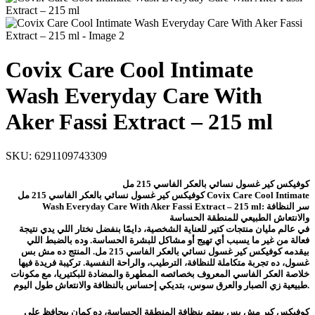
Covix Care Cool Intimate
Wash Everyday Care With
Aker Fassi Extract – 215 ml
SKU:
6291109743309
كوفيكس كير غسول نسائي بالعكر الفاسي 215 مل
كوفيكس كير غسول نسائي بالعكر الفاسي 215 مل Covix Care Cool Intimate
Wash Everyday Care With Aker Fassi Extract – 215 ml: سر النظافة
والانتعاش الطبيعي للمنطقة الحساسة
في عالم مليان منتجات كتير للعناية الشخصية، دايمًا بنفضل نختار اللي يدي نتيجة
فعالة من غير ما يسبب أي تهيج أو مشاكل للبشرة الحساسة. وده بالضبط اللي
بيقدمه كوفيكس كير غسول نسائي بالعكر الفاسي 215 مل. المنتج ده مش بس
غسول، ده تجربة متكاملة للنظافة، الترطيب، والراحة النفسية. تركيبة فريدة فيها
خلاصة العكر الفاسي المعروف بخصائصه المطهرة والمضادة للبكتيريا، مع مكونات
طبيعية زي الصبار والعرق سوس، بتديكي إحساس بالنظافة والانتعاش طول اليوم.
كوفيكس كير مش بس بيهتم بنظافة المنطقة الحساسة، ده كمان بيحافظ على