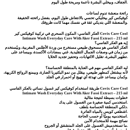
الجفاف، وبيخلي البشرة ناعمة ومريحة طول اليوم.
رائحة منعشة تدوم لساعات
كوفيكس كير بيخليكي تحسي بالانتعاش طول اليوم، بفضل رائحته الخفيفة
والمنعشة اللي بتديكي ثقة في نفسك مهما كانت ظروفك.
العكر الفاسي: المكون السحري في تركيبة كوفيكس كير Covix Care Cool
Intimate Wash Everyday Care With Aker Fassi Extract – 215 ml
إيه هو العكر الفاسي؟
العكر الفاسي هو مسحوق طبيعي مستخرج من وردة الأطلس المغربية، وبيُستخدم
من زمان في وصفات الجمال التقليدية. غني بمضادات الأكسدة، وبيساعد على
تطهير البشرة، تقليل الالتهابات، وتحفيز تجديد الخلايا.
ليه العكر الفاسي مهم في العناية بالمنطقة الحساسة؟
لأنه بيشتغل كمطهر طبيعي، بيقلل من نمو البكتيريا الضارة، وبيمنع الروائح الكريهة،
وكمان بيساعد على تهدئة أي تهيج أو احمرار في الجلد.
طريقة استخدام كوفيكس كير غسول نسائي بالعكر الفاسي Covix Care Cool
Intimate Wash Everyday Care With Aker Fassi Extract – 215 ml
خطوات بسيطة لنتيجة مثالية
استخدمي كمية صغيرة من الغسول على يدك.
دلكي المنطقة الحساسة بلطف.
اشطفي كويس بالمياه الفاترة.
استخدميه يوميًا أو حسب الحاجة.
نصائح مهمة للاستخدام الآمن
ما تستخدميش الغسول على الجلد المتشقق أو الجروح.