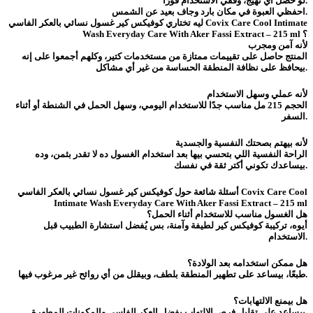
لو حصل أي تهيج، وقفي الاستخدام فورًا.
احفظي العبوة في مكان بارد وجاف بعيد عن الشمس.
ليه تختاري كوفيكس كير غسول نسائي بالعكر الفاسي Covix Care Cool Intimate
Wash Everyday Care With Aker Fassi Extract – 215 ml ؟
لأنه آمن ومجرب
المنتج حاصل على تقييمات ممتازة من مستخدمات كتير، وكلهم أجمعوا على إنه
بيحافظ على نظافة المنطقة الحساسة من غير أي مشاكل.
لأنه عملي وسهل الاستخدام
الحجم 215 مل مناسب جدًا للاستخدام اليومي، وسهل الحمل في الشنطة أو أثناء
السفر.
لأنه بيهتم بصحتك النفسية والجسدية
الراحة النفسية اللي بتحسي بيها بعد استخدام الغسول ده لا تقدر بثمن، وده
بيساعدك تكوني أكتر ثقة في نفسك.
أسئلة شائعة حول كوفيكس كير غسول نسائي بالعكر الفاسي Covix Care Cool
Intimate Wash Everyday Care With Aker Fassi Extract – 215 ml
هل الغسول مناسب للاستخدام أثناء الحمل؟
أيوه، تركيبة كوفيكس كير لطيفة وآمنة، بس يُفضل استشارة الطبيب قبل
الاستخدام.
هل ممكن استخدامه بعد الولادة؟
طبعًا، بيساعد على تطهير المنطقة بلطف، وبيقلل من أي روائح غير مرغوب فيها.
هل بيمنع الالتهابات؟
بيساعد على تقليل فرص الالتهاب بفضل العكر الفاسي والمكونات المطهرة.