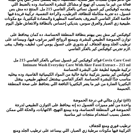
فعالة من غير ما يسبب أي تهيج أو مشاكل للبشرة الحساسة. وده بالضبط اللي
بيقدمه كوفيكس كير غسول نسائي بالعكر الفاسي 215 مل. المنتج ده مش بس
غسول، ده تجربة متكاملة للنظافة، الترطيب، والراحة النفسية. تركيبة فريدة فيها
خلاصة العكر الفاسي المعروف بخصائصه المطهرة والمضادة للبكتيريا، مع مكونات
طبيعية زي الصبار والعرق سوس، بتديكي إحساس بالنظافة والانتعاش طول اليوم.
كوفيكس كير مش بس بيهتم بنظافة المنطقة الحساسة، ده كمان بيحافظ على
توازن الحموضة الطبيعي للبشرة، وبيمنع الروائح الغير مرغوب فيها، وبيساعد على
ترطيب الجلد ومنع الجفاف. لو بتدوري على غسول يومي آمن، لطيف، وفعال، يبقى
لازم تجربي كوفيكس كير بالعكر الفاسي.
فوائد كوفيكس كير غسول نسائي بالعكر الفاسي 215 مل Covix Care Cool
Intimate Wash Everyday Care With Aker Fassi Extract – 215 ml
تركيبة طبيعية لطيفة على البشرة الحساسة
كوفيكس كير بيتميز بتركيبة نباتية خالية من المواد الكيميائية القاسية، وده بيخليه
مناسب جدًا للبشرة الحساسة. العكر الفاسي بيشتغل كمطهر طبيعي، بيقتل
البكتيريا الضارة من غير ما يضر البكتيريا النافعة اللي بتحافظ على صحة المنطقة
الحميمة.
توازن مثالي في درجة الحموضة (pH)
واحدة من أهم مميزات الغسول ده إنه بيحافظ على التوازن الطبيعي لدرجة
الحموضة في المنطقة الحساسة، وده بيمنع التهيج، الالتهابات، والحكة اللي ممكن
تحصل بسبب استخدام منتجات غير مناسبة.
ترطيب فوري ومنع للجفاف
التركيبة فيها مكونات مرطبة زي الصبار، اللي بيساعد على ترطيب الجلد ومنع