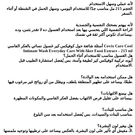
لأنه عملي وسهل الاستخدام
الحجم 215 مل مناسب جدًا للاستخدام اليومي، وسهل الحمل في الشنطة أو أثناء
السفر.
لأنه بيهتم بصحتك النفسية والجسدية
الراحة النفسية اللي بتحسي بيها بعد استخدام الغسول ده لا تقدر بثمن، وده
بيساعدك تكوني أكتر ثقة في نفسك.
أسئلة شائعة حول كوفيكس كير غسول نسائي بالعكر الفاسي Covix Care Cool
Intimate Wash Everyday Care With Aker Fassi Extract – 215 ml
هل الغسول مناسب للاستخدام أثناء الحمل؟
أيوه، تركيبة كوفيكس كير لطيفة وآمنة، بس يُفضل استشارة الطبيب قبل
الاستخدام.
هل ممكن استخدامه بعد الولادة؟
طبعًا، بيساعد على تطهير المنطقة بلطف، وبيقلل من أي روائح غير مرغوب فيها.
هل بيمنع الالتهابات؟
بيساعد على تقليل فرص الالتهاب بفضل العكر الفاسي والمكونات المطهرة.
هل مناسب للبنات؟
مناسب للبنات والسيدات، بس يُفضل استخدامه بعد سن البلوغ.
هل بيغير لون البشرة؟
لأ، مفيش أي تأثير على لون البشرة، بالعكس بيساعد على ترطيبها وتوحيد ملمسها.