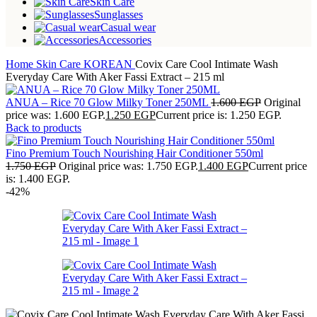
Skin Care
Sunglasses
Casual wear
Accessories
Home
Skin Care
KOREAN
Covix Care Cool Intimate Wash
Everyday Care With Aker Fassi Extract – 215 ml
ANUA – Rice 70 Glow Milky Toner 250ML
1.600
EGP
Original
price was: 1.600 EGP.
1.250
EGP
Current price is: 1.250 EGP.
Back to products
Fino Premium Touch Nourishing Hair Conditioner 550ml
1.750
EGP
Original price was: 1.750 EGP.
1.400
EGP
Current price
is: 1.400 EGP.
-42%