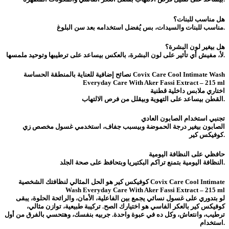
هل مناسب للبنات؟
مناسب للبنات والسيدات، بس يُفضل استخدامه بعد سن البلوغ.
هل بيغير لون البشرة؟
لأ، مفيش أي تأثير على لون البشرة، بالعكس بيساعد على ترطيبها وتوحيد ملمسها.
نصائح إضافية للعناية بالمنطقة الحساسة Covix Care Cool Intimate Wash
Everyday Care With Aker Fassi Extract – 215 ml
اختاري ملابس داخلية قطنية
القطن بيساعد على التهوية وبيقلل من فرص الالتهاب.
تجنبي استخدام الصابون العادي
الصابون بيغير درجة الحموضة وبيسبب جفاف، استخدمي غسول مخصص زي
كوفيكس كير.
حافظي على النظافة اليومية
النظافة اليومية بتمنع تراكم البكتيريا وبتحافظ على صحة الجلد.
كوفيكس كير هو الحل المثالي لنظافتك الشخصية Covix Care Cool Intimate
Wash Everyday Care With Aker Fassi Extract – 215 ml
لو بتدوري على غسول نسائي يجمع بين الفاعلية، الأمان، والرائحة الحلوة، يبقى
كوفيكس كير بالعكر الفاسي هو اختيارك الصح. تركيبة طبيعية، توازن مثالي،
ترطيب، وانتعاش، وكل ده في عبوة واحدة. جربيه بنفسك، وهتحسي بالفرق من أول
استخدام.