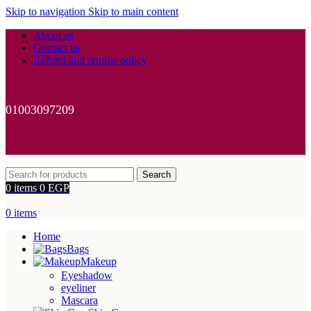
Skip to navigation
Skip to main content
About us
Contact us
Refund and returns policy
01003097209
Search
0
items
0
EGP
0
items
Home
Bags
Makeup
Eyeshadow
eyeliner
Mascara