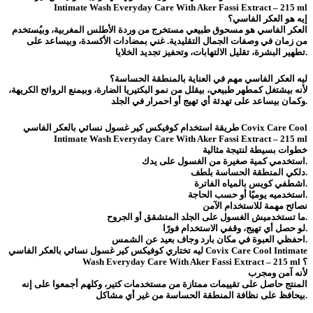
Intimate Wash Everyday Care With Aker Fassi Extract – 215 ml
إيه هو العكر الفاسي؟
العكر الفاسي هو مسحوق طبيعي مستخرج من وردة الأطلس المغربية، وبيُستخدم
من زمان في وصفات الجمال التقليدية. غني بمضادات الأكسدة، وبيساعد على
تطهير البشرة، تقليل الالتهابات، وتحفيز تجديد الخلايا.
ليه العكر الفاسي مهم في العناية بالمنطقة الحساسة؟
لأنه بيشتغل كمطهر طبيعي، بيقلل من نمو البكتيريا الضارة، وبيمنع الروائح الكريهة،
وكمان بيساعد على تهدئة أي تهيج أو احمرار في الجلد.
طريقة استخدام كوفيكس كير غسول نسائي بالعكر الفاسي Covix Care Cool
Intimate Wash Everyday Care With Aker Fassi Extract – 215 ml
خطوات بسيطة لنتيجة مثالية
استخدمي كمية صغيرة من الغسول على يدك.
دلكي المنطقة الحساسة بلطف.
اشطفي كويس بالمياه الفاترة.
استخدميه يوميًا أو حسب الحاجة.
نصائح مهمة للاستخدام الآمن
ما تستخدميش الغسول على الجلد المتشقق أو الجروح.
لو حصل أي تهيج، وقفي الاستخدام فورًا.
احفظي العبوة في مكان بارد وجاف بعيد عن الشمس.
ليه تختاري كوفيكس كير غسول نسائي بالعكر الفاسي Covix Care Cool Intimate
Wash Everyday Care With Aker Fassi Extract – 215 ml ؟
لأنه آمن ومجرب
المنتج حاصل على تقييمات ممتازة من مستخدمات كتير، وكلهم أجمعوا على إنه
بيحافظ على نظافة المنطقة الحساسة من غير أي مشاكل.