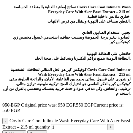
نصائح إضافية للعناية بالمنطقة الحساسة Covix Care Cool Intimate Wash
Everyday Care With Aker Fassi Extract – 215 ml
اختاري ملابس داخلية قطنية
القطن بيساعد على التهوية وبيقلل من فرص الالتهاب.
تجنبي استخدام الصابون العادي
الصابون بيغير درجة الحموضة وبيسبب جفاف، استخدمي غسول مخصص زي
كوفيكس كير.
حافظي على النظافة اليومية
النظافة اليومية بتمنع تراكم البكتيريا وبتحافظ على صحة الجلد.
كوفيكس كير هو الحل المثالي لنظافتك الشخصية Covix Care Cool Intimate
Wash Everyday Care With Aker Fassi Extract – 215 ml
لو بتدوري على غسول نسائي يجمع بين الفاعلية، الأمان، والرائحة الحلوة، يبقى
كوفيكس كير بالعكر الفاسي هو اختيارك الصح. تركيبة طبيعية، توازن مثالي،
ترطيب، وانتعاش، وكل ده في عبوة واحدة. جربيه بنفسك، وهتحسي بالفرق من أول
استخدام.
950
EGP
Original price was: 950 EGP.
550
EGP
Current price is:
550 EGP.
Covix Care Cool Intimate Wash Everyday Care With Aker Fassi
Extract – 215 ml quantity