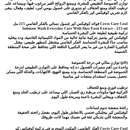
توازن الحموضة الطبيعي للبشرة، وبيمنع الروائح الغير مرغوب فيها، وبيساعد على
ترطيب الجلد ومنع الجفاف. لو بتدوري على غسول يومي آمن، لطيف، وفعال، يبقى
لازم تجربي كوفيكس كير بالعكر الفاسي.
فوائد كوفيكس كير غسول نسائي بالعكر الفاسي 215 مل Covix Care Cool
Intimate Wash Everyday Care With Aker Fassi Extract – 215 ml
تركيبة طبيعية لطيفة على البشرة الحساسة
كوفيكس كير بيتميز بتركيبة نباتية خالية من المواد الكيميائية القاسية، وده بيخليه
مناسب جدًا للبشرة الحساسة. العكر الفاسي بيشتغل كمطهر طبيعي، بيقتل
البكتيريا الضارة من غير ما يضر البكتيريا النافعة اللي بتحافظ على صحة المنطقة
الحميمة.
توازن مثالي في درجة الحموضة (pH)
واحدة من أهم مميزات الغسول ده إنه بيحافظ على التوازن الطبيعي لدرجة
الحموضة في المنطقة الحساسة، وده بيمنع التهيج، الالتهابات، والحكة اللي ممكن
تحصل بسبب استخدام منتجات غير مناسبة.
ترطيب فوري ومنع للجفاف
التركيبة فيها مكونات مرطبة زي الصبار، اللي بيساعد على ترطيب الجلد ومنع
الجفاف، وبيخلي البشرة ناعمة ومريحة طول اليوم.
رائحة منعشة تدوم لساعات
كوفيكس كير بيخليكي تحسي بالانتعاش طول اليوم، بفضل رائحته الخفيفة
والمنعشة اللي بتديكي ثقة في نفسك مهما كانت ظروفك.
العكر الفاسي: المكون السحري في تركيبة كوفيكس كير Covix Care Cool