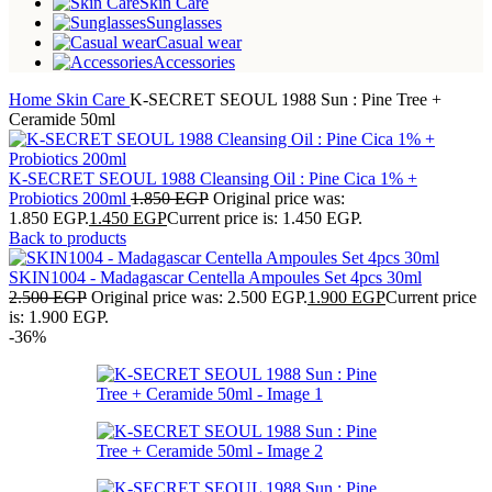
Skin Care
Sunglasses
Casual wear
Accessories
Home
Skin Care
K-SECRET SEOUL 1988 Sun : Pine Tree +
Ceramide 50ml
K-SECRET SEOUL 1988 Cleansing Oil : Pine Cica 1% +
Probiotics 200ml
1.850
EGP
Original price was:
1.850 EGP.
1.450
EGP
Current price is: 1.450 EGP.
Back to products
SKIN1004 - Madagascar Centella Ampoules Set 4pcs 30ml
2.500
EGP
Original price was: 2.500 EGP.
1.900
EGP
Current price
is: 1.900 EGP.
-36%