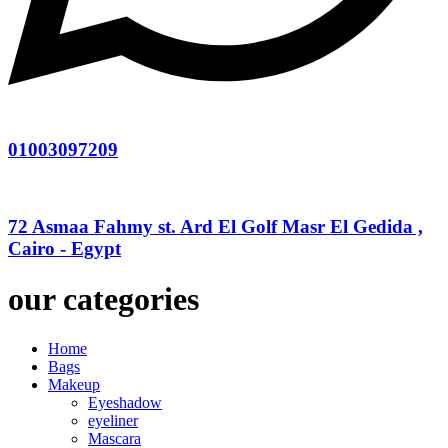
01003097209
72 Asmaa Fahmy st. Ard El Golf Masr El Gedida ,
Cairo - Egypt
our categories
Home
Bags
Makeup
Eyeshadow
eyeliner
Mascara