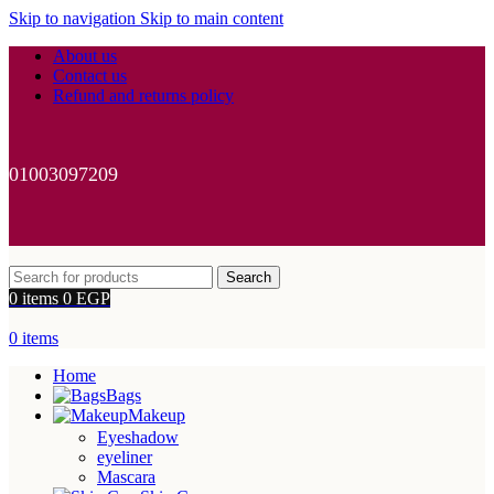
Skip to navigation
Skip to main content
About us
Contact us
Refund and returns policy
01003097209
Search
0
items
0
EGP
0
items
Home
Bags
Makeup
Eyeshadow
eyeliner
Mascara