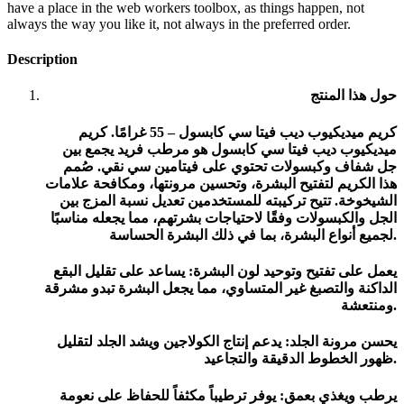
have a place in the web workers toolbox, as things happen, not
always the way you like it, not always in the preferred order.
Description
حول هذا المنتج
كريم ميديكيوب ديب فيتا سي كابسول – 55 غرامًا. كريم
ميديكيوب ديب فيتا سي كابسول هو مرطب فريد يجمع بين
جل شفاف وكبسولات تحتوي على فيتامين سي نقي. صُمم
هذا الكريم لتفتيح البشرة، وتحسين مرونتها، ومكافحة علامات
الشيخوخة. تتيح تركيبته للمستخدمين تعديل نسبة المزج بين
الجل والكبسولات وفقًا لاحتياجات بشرتهم، مما يجعله مناسبًا
لجميع أنواع البشرة، بما في ذلك البشرة الحساسة.
يعمل على تفتيح وتوحيد لون البشرة: يساعد على تقليل البقع
الداكنة والتصبغ غير المتساوي، مما يجعل البشرة تبدو مشرقة
ومنتعشة.
يحسن مرونة الجلد: يدعم إنتاج الكولاجين ويشد الجلد لتقليل
ظهور الخطوط الدقيقة والتجاعيد.
يرطب ويغذي بعمق: يوفر ترطيباً مكثفاً للحفاظ على نعومة