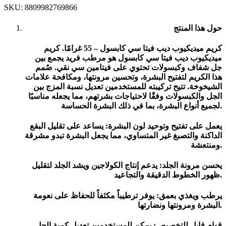
SKU:
8809982769866
حول هذا المنتج
كريم ميديكيوب ديب فيتا سي كابسول – 55 غرامًا. كريم
ميديكيوب ديب فيتا سي كابسول هو مرطب فريد يجمع بين
جل شفاف وكبسولات تحتوي على فيتامين سي نقي. صُمم
هذا الكريم لتفتيح البشرة، وتحسين مرونتها، ومكافحة علامات
الشيخوخة. تتيح تركيبته للمستخدمين تعديل نسبة المزج بين
الجل والكبسولات وفقًا لاحتياجات بشرتهم، مما يجعله مناسبًا
لجميع أنواع البشرة، بما في ذلك البشرة الحساسة.
يعمل على تفتيح وتوحيد لون البشرة: يساعد على تقليل البقع
الداكنة والتصبغ غير المتساوي، مما يجعل البشرة تبدو مشرقة
ومنتعشة.
يحسن مرونة الجلد: يدعم إنتاج الكولاجين ويشد الجلد لتقليل
ظهور الخطوط الدقيقة والتجاعيد.
يرطب ويغذي بعمق: يوفر ترطيباً مكثفاً للحفاظ على نعومة
البشرة ومرونتها ونضارتها.
قوام قابل للتخصيص: يمكن للمستخدمين تعديل كمية الجل