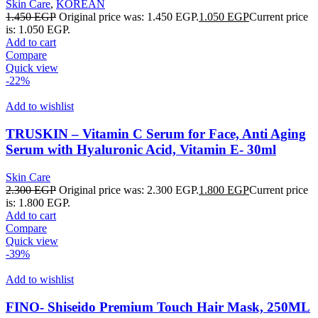
Skin Care
,
KOREAN
1.450
EGP
Original price was: 1.450 EGP.
1.050
EGP
Current price
is: 1.050 EGP.
Add to cart
Compare
Quick view
-22%
Add to wishlist
TRUSKIN – Vitamin C Serum for Face, Anti Aging
Serum with Hyaluronic Acid, Vitamin E- 30ml
Skin Care
2.300
EGP
Original price was: 2.300 EGP.
1.800
EGP
Current price
is: 1.800 EGP.
Add to cart
Compare
Quick view
-39%
Add to wishlist
FINO- Shiseido Premium Touch Hair Mask, 250ML