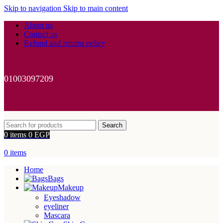
Skip to navigation
Skip to main content
About us
Contact us
Refund and returns policy
01003097209
Search
0
items
0
EGP
0
items
Home
Bags
Makeup
Eyeshadow
eyeliner
Mascara