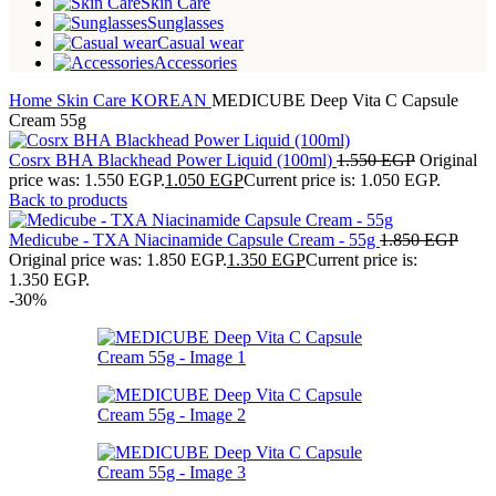
Skin Care
Sunglasses
Casual wear
Accessories
Home
Skin Care
KOREAN
MEDICUBE Deep Vita C Capsule
Cream 55g
Cosrx BHA Blackhead Power Liquid (100ml)
1.550
EGP
Original
price was: 1.550 EGP.
1.050
EGP
Current price is: 1.050 EGP.
Back to products
Medicube - TXA Niacinamide Capsule Cream - 55g
1.850
EGP
Original price was: 1.850 EGP.
1.350
EGP
Current price is:
1.350 EGP.
-30%