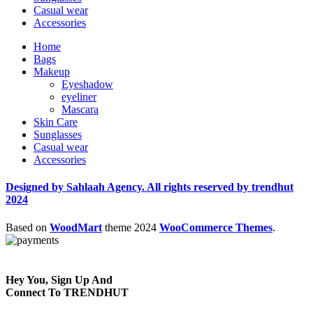
Casual wear
Accessories
Home
Bags
Makeup
Eyeshadow
eyeliner
Mascara
Skin Care
Sunglasses
Casual wear
Accessories
Designed by Sahlaah Agency. All rights reserved by trendhut
2024
Based on
WoodMart
theme
2024
WooCommerce Themes
.
Hey You, Sign Up And
Connect To TRENDHUT