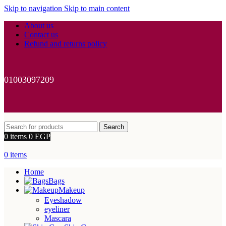
Skip to navigation
Skip to main content
About us
Contact us
Refund and returns policy
01003097209
Search
0
items
0
EGP
0
items
Home
Bags
Makeup
Eyeshadow
eyeliner
Mascara