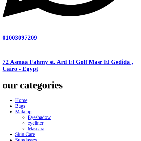
01003097209
72 Asmaa Fahmy st. Ard El Golf Masr El Gedida ,
Cairo - Egypt
our categories
Home
Bags
Makeup
Eyeshadow
eyeliner
Mascara
Skin Care
Sunglasses