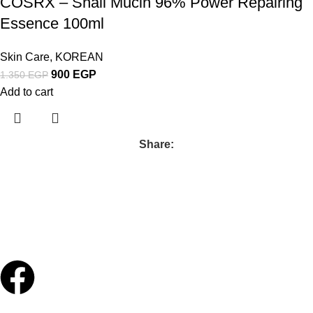
COSRX – Snail Mucin 96% Power Repairing
Essence 100ml
Skin Care
,
KOREAN
900
EGP
1.350
EGP
Add to cart
Share:
Follow us :
contact us :