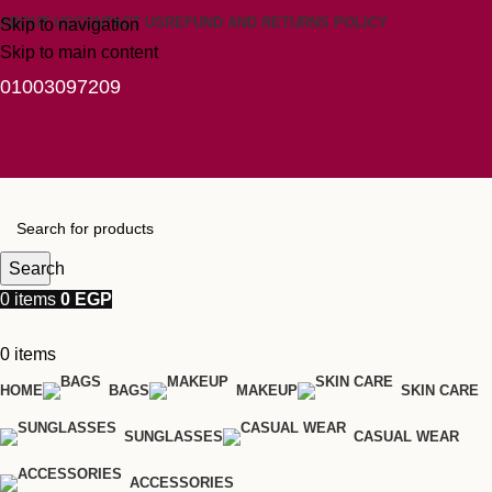
ABOUT US
CONTACT US
REFUND AND RETURNS POLICY
Skip to navigation
Skip to main content
01003097209
Search
0
items
0
EGP
0
items
HOME
BAGS
MAKEUP
SKIN CARE
SUNGLASSES
CASUAL WEAR
ACCESSORIES