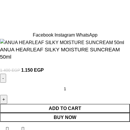
Hey You, Sign Up And
Connect To TRENDHUT
the first to learn about our latest trends
Facebook
Instagram
WhatsApp
ANUA HEARLEAF SILKY MOISTURE SUNCREAM
50ml
1.150
EGP
1.400
EGP
ADD TO CART
BUY NOW