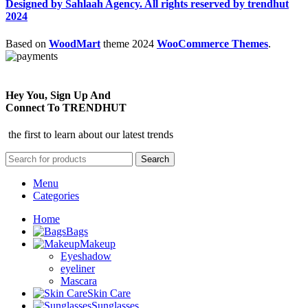
Designed by Sahlaah Agency. All rights reserved by trendhut
2024
Based on
WoodMart
theme
2024
WooCommerce Themes
.
Hey You, Sign Up And
Connect To TRENDHUT
the first to learn about our latest trends
Search
Menu
Categories
Home
Bags
Makeup
Eyeshadow
eyeliner
Mascara
Skin Care
Sunglasses