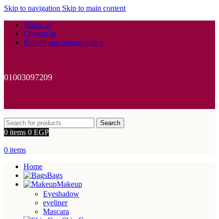
Skip to navigation
Skip to main content
About us
Contact us
Refund and returns policy
01003097209
Search
0
items
0
EGP
0
items
Home
Bags
Makeup
Eyeshadow
eyeliner
Mascara