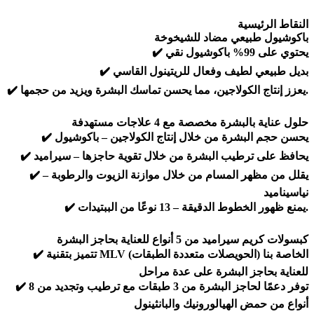
النقاط الرئيسية
باكوشيول طبيعي مضاد للشيخوخة
✔️ يحتوي على 99% باكوشيول نقي
✔️ بديل طبيعي لطيف وفعال للريتينول القاسي
✔️ يعزز إنتاج الكولاجين، مما يحسن تماسك البشرة ويزيد من حجمها.
حلول عناية بالبشرة مخصصة مع 4 علاجات مستهدفة
✔️ يحسن حجم البشرة من خلال إنتاج الكولاجين – باكوشيول
✔️ يحافظ على ترطيب البشرة من خلال تقوية حاجزها – سيراميد
✔️ يقلل من مظهر المسام من خلال موازنة الزيوت والرطوبة –
نياسيناميد
✔️ يمنع ظهور الخطوط الدقيقة – 13 نوعًا من الببتيدات.
كبسولات كريم سيراميد من 5 أنواع للعناية بحاجز البشرة
✔️ تتميز بتقنية MLV (الحويصلات متعددة الطبقات) الخاصة بنا
للعناية بحاجز البشرة على عدة مراحل
✔️ توفر دعمًا لحاجز البشرة من 3 طبقات مع ترطيب وتجديد من 8
أنواع من حمض الهيالورونيك والبانثينول