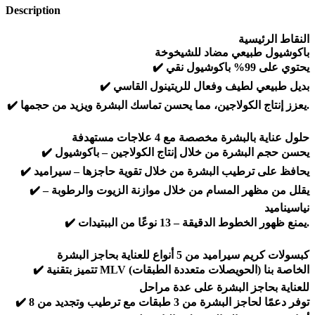
Description
النقاط الرئيسية
باكوشيول طبيعي مضاد للشيخوخة
✔️ يحتوي على 99% باكوشيول نقي
✔️ بديل طبيعي لطيف وفعال للريتينول القاسي
✔️ يعزز إنتاج الكولاجين، مما يحسن تماسك البشرة ويزيد من حجمها.
حلول عناية بالبشرة مخصصة مع 4 علاجات مستهدفة
✔️ يحسن حجم البشرة من خلال إنتاج الكولاجين – باكوشيول
✔️ يحافظ على ترطيب البشرة من خلال تقوية حاجزها – سيراميد
✔️ يقلل من مظهر المسام من خلال موازنة الزيوت والرطوبة –
نياسيناميد
✔️ يمنع ظهور الخطوط الدقيقة – 13 نوعًا من الببتيدات.
كبسولات كريم سيراميد من 5 أنواع للعناية بحاجز البشرة
✔️ تتميز بتقنية MLV (الحويصلات متعددة الطبقات) الخاصة بنا
للعناية بحاجز البشرة على عدة مراحل
✔️ توفر دعمًا لحاجز البشرة من 3 طبقات مع ترطيب وتجديد من 8