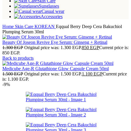
Skin Care
Sunglasses
Casual wear
Accessories
Home
Skin Care
KOREAN
Eqqual Berry Deep Cera Bakuchiol
Plumping Serum 30ml
Beauty Of Joseon Revive Eye Serum: Ginseng + Retinal
1.300
EGP
Original price was: 1.300 EGP.
850
EGP
Current price is:
850 EGP.
Back to products
Medicube Age-R Glutathione Glow Capsule Cream 50ml
1.500
EGP
Original price was: 1.500 EGP.
1.100
EGP
Current price
is: 1.100 EGP.
-9%