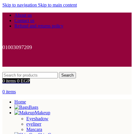
Skip to navigation
Skip to main content
About us
Contact us
Refund and returns policy
01003097209
Search
0
items
0
EGP
0
items
Home
Bags
Makeup
Eyeshadow
eyeliner
Mascara