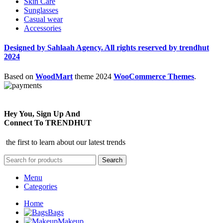
Skin Care
Sunglasses
Casual wear
Accessories
Designed by Sahlaah Agency. All rights reserved by trendhut
2024
Based on
WoodMart
theme
2024
WooCommerce Themes
.
Hey You, Sign Up And
Connect To TRENDHUT
the first to learn about our latest trends
Search
Menu
Categories
Home
Bags
Makeup