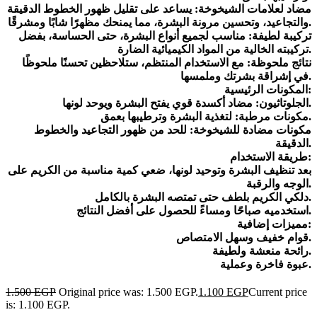
مضاد لعلامات الشيخوخة: يساعد على تقليل ظهور الخطوط الدقيقة
والتجاعيد، وتحسين مرونة البشرة، مما يمنحك مظهرًا شابًا ومشرقًا.
تركيبة لطيفة: مناسب لجميع أنواع البشرة، حتى الحساسة، بفضل
تركيبته الخالية من المواد الكيميائية الضارة.
نتائج ملحوظة: مع الاستخدام المنتظم، ستلاحظين تحسنًا ملحوظًا
في إشراقة بشرتك وملمسها.
المكونات الرئيسية:
الجلوتاثيون: مضاد أكسدة قوي يفتح البشرة ويوحد لونها.
مكونات مرطبة: لتغذية البشرة وترطيبها بعمق.
مكونات مضادة للشيخوخة: للحد من ظهور التجاعيد والخطوط
الدقيقة.
طريقة الاستخدام:
بعد تنظيف البشرة وتوحيد لونها، ضعي كمية مناسبة من الكريم على
الوجه والرقبة.
دلكي الكريم بلطف حتى تمتصه البشرة بالكامل.
استخدميه صباحًا ومساءً للحصول على أفضل النتائج.
مميزات إضافية:
قوام خفيف وسهل الامتصاص.
رائحة منعشة ولطيفة.
عبوة فاخرة وعملية.
1.500
EGP
Original price was: 1.500 EGP.
1.100
EGP
Current price
is: 1.100 EGP.