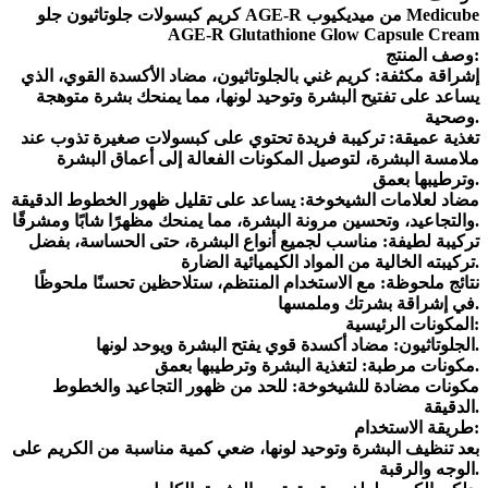
كريم كبسولات جلوتاثيون جلو AGE-R من ميديكيوب Medicube
AGE-R Glutathione Glow Capsule Cream
وصف المنتج:
إشراقة مكثفة: كريم غني بالجلوتاثيون، مضاد الأكسدة القوي، الذي
يساعد على تفتيح البشرة وتوحيد لونها، مما يمنحك بشرة متوهجة
وصحية.
تغذية عميقة: تركيبة فريدة تحتوي على كبسولات صغيرة تذوب عند
ملامسة البشرة، لتوصيل المكونات الفعالة إلى أعماق البشرة
وترطيبها بعمق.
مضاد لعلامات الشيخوخة: يساعد على تقليل ظهور الخطوط الدقيقة
والتجاعيد، وتحسين مرونة البشرة، مما يمنحك مظهرًا شابًا ومشرقًا.
تركيبة لطيفة: مناسب لجميع أنواع البشرة، حتى الحساسة، بفضل
تركيبته الخالية من المواد الكيميائية الضارة.
نتائج ملحوظة: مع الاستخدام المنتظم، ستلاحظين تحسنًا ملحوظًا
في إشراقة بشرتك وملمسها.
المكونات الرئيسية:
الجلوتاثيون: مضاد أكسدة قوي يفتح البشرة ويوحد لونها.
مكونات مرطبة: لتغذية البشرة وترطيبها بعمق.
مكونات مضادة للشيخوخة: للحد من ظهور التجاعيد والخطوط
الدقيقة.
طريقة الاستخدام:
بعد تنظيف البشرة وتوحيد لونها، ضعي كمية مناسبة من الكريم على
الوجه والرقبة.