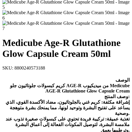
Medicube Age-R Glutathione
Glow Capsule Cream 50ml
SKU:
8800240573188
الو
صف
كريم كبسولات جلوتاثيون جلو AGE-R من ميديكيوب Medicube
AGE-R Glutathione Glow Capsule Cream
وصف المنتج:
إشراقة مكثفة: كريم غني بالجلوتاثيون، مضاد الأكسدة القوي، الذي
يساعد على تفتيح البشرة وتوحيد لونها، مما يمنحك بشرة متوهجة
وصحية.
تغذية عميقة: تركيبة فريدة تحتوي على كبسولات صغيرة تذوب عند
ملامسة البشرة، لتوصيل المكونات الفعالة إلى أعماق البشرة
وترطيبها بعمق.