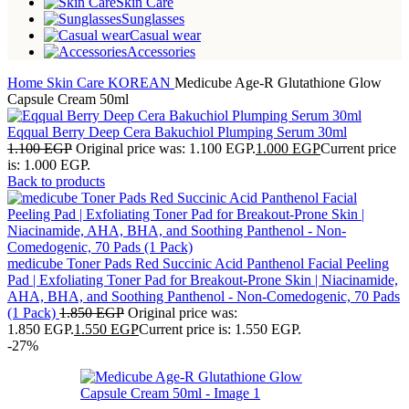
Skin Care
Sunglasses
Casual wear
Accessories
Home
Skin Care
KOREAN
Medicube Age-R Glutathione Glow
Capsule Cream 50ml
Eqqual Berry Deep Cera Bakuchiol Plumping Serum 30ml
1.100
EGP
Original price was: 1.100 EGP.
1.000
EGP
Current price
is: 1.000 EGP.
Back to products
medicube Toner Pads Red Succinic Acid Panthenol Facial Peeling
Pad | Exfoliating Toner Pad for Breakout-Prone Skin | Niacinamide,
AHA, BHA, and Soothing Panthenol - Non-Comedogenic, 70 Pads
(1 Pack)
1.850
EGP
Original price was:
1.850 EGP.
1.550
EGP
Current price is: 1.550 EGP.
-27%