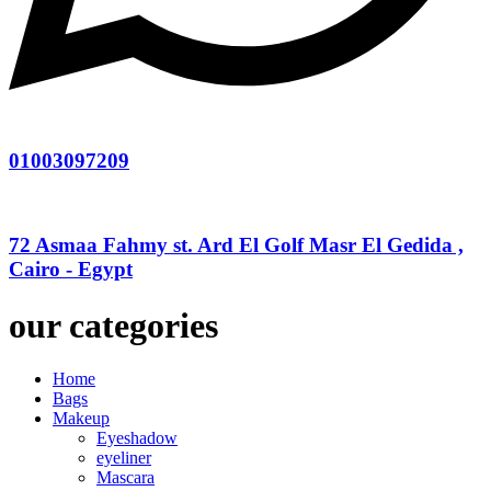
01003097209
72 Asmaa Fahmy st. Ard El Golf Masr El Gedida ,
Cairo - Egypt
our categories
Home
Bags
Makeup
Eyeshadow
eyeliner
Mascara