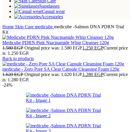
Skin Care
Sunglasses
Casual wear
Accessories
Home
Skin Care
medicube
medicube -Salmon DNA PDRN Trial
Kit
Medicube PDRN Pink Niacinamide Whip Cleanser 120g
1.580
EGP
Original price was: 1.580 EGP.
1.250
EGP
Current price
is: 1.250 EGP.
Back to products
medicube - Zero Pore SA Clear Capsule Cleansing Foam 120g
1.620
EGP
Original price was: 1.620 EGP.
1.280
EGP
Current price
is: 1.280 EGP.
-24%