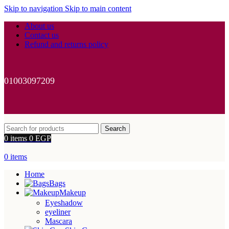
Skip to navigation
Skip to main content
About us
Contact us
Refund and returns policy
01003097209
Search
0
items
0
EGP
0
items
Home
Bags
Makeup
Eyeshadow
eyeliner
Mascara