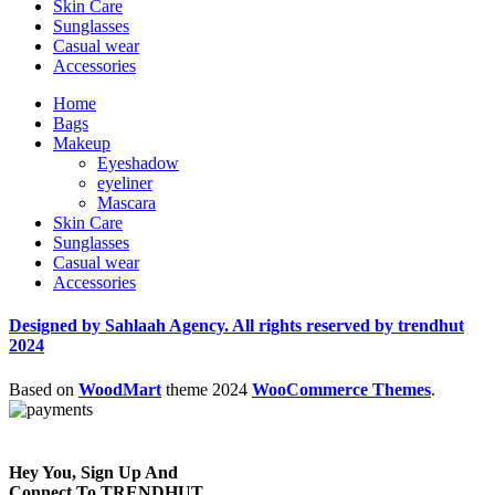
Skin Care
Sunglasses
Casual wear
Accessories
Home
Bags
Makeup
Eyeshadow
eyeliner
Mascara
Skin Care
Sunglasses
Casual wear
Accessories
Designed by Sahlaah Agency. All rights reserved by trendhut
2024
Based on
WoodMart
theme
2024
WooCommerce Themes
.
Hey You, Sign Up And
Connect To TRENDHUT