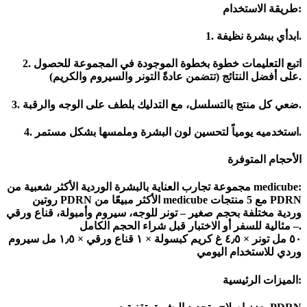
طريقة الاستخدام:
1. ابدأي ببشرة نظيفة.
2. اتبع التعليمات خطوة بخطوة الموجودة في المجموعة للحصول
على أفضل النتائج (تتضمن عادةً التونر والسيروم والكريم).
3. ضعي كل منتج بالتسلسل، مع التدليك بلطف على الوجه والرقبة.
4. استخدميه يومياً لتحسين لون البشرة وملمسها بشكل مستمر.
الأحجام المتوفرة
مجموعة تجارب العناية بالبشرة الوردية الأكثر شعبية من medicube:
روتين PDRN الأكثر مبيعًا من medicube مع 5 منتجات PDRN
وردية مختلفة بحجم صغير – تونر للوجه، سيروم وأمبولة، قناع ورقي
– مثالية للسفر أو الاختبار قبل شراء الحجم الكامل.
٥٠ مل تونر × ٤٫٥ غ كريم كبسولة × ١ قناع ورقي × ١٫٥ مل سيروم
وردي للاستخدام اليومي
الميزات الرئيسية: