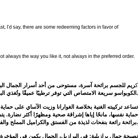
st, I'd say, there are some redeeming factors in favor of
t always the way you like it, not always in the preferred order.
ك
ريم للجسم برائحة آسرة، مستوحى من أحد أسرار الجمال البرازي
الكوبواسو سريعة الامتصاص التي توفر ترطيبًا عميقًا وتُغذي البشرة بالأحماض الدهنية الأساسية.
تساعد تركيبته الغنية بخلاصة الغوارانا وزيت الآساي على حماية 
حماية نفسها، مانحًا إياها إشراقة صحية ومظهرًا أكثر نضارة. ي
برائحة رائعة بنفحات لذيذة من الفستق والكراميل المملح والفانيليا.
نصيحة جمال برازيلية: في البرازيل، الجمال يكمن في المؤخرة، أو