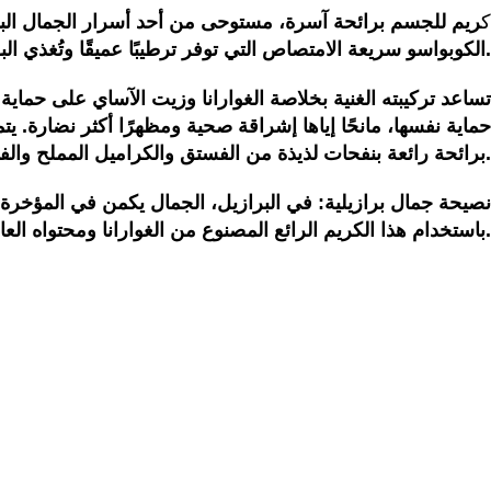
ك
ريم للجسم برائحة آسرة، مستوحى من أحد أسرار الجمال البرازي
الكوبواسو سريعة الامتصاص التي توفر ترطيبًا عميقًا وتُغذي البشرة بالأحماض الدهنية الأساسية.
تساعد تركيبته الغنية بخلاصة الغوارانا وزيت الآساي على حماية 
حماية نفسها، مانحًا إياها إشراقة صحية ومظهرًا أكثر نضارة. ي
برائحة رائعة بنفحات لذيذة من الفستق والكراميل المملح والفانيليا.
نصيحة جمال برازيلية: في البرازيل، الجمال يكمن في المؤخرة، أو
باستخدام هذا الكريم الرائع المصنوع من الغوارانا ومحتواه العالي من الكافيين.