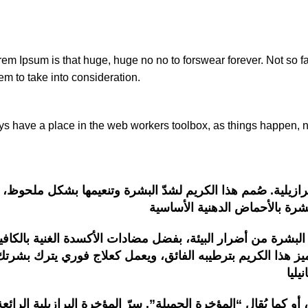
orem Ipsum is that huge, huge no no to forswear forever. Not so fa
em to take into consideration.
ays have a place in the web workers toolbox, as things happen, no
لية. صُمم هذا الكريم لشدّ البشرة وتنعيمها بشكل ملحوظ، بفض
البشرة من أضرار البيئة، بفضل مضادات الأكسدة الغنية بالكافيي
تميز هذا الكريم بترطيبه الفائق، ويعمل كعلاج فوري يترك بشرتك
 كما يُقال “المؤخرة الجميلة”. سرّ المؤخرة البرازيلية الرائع