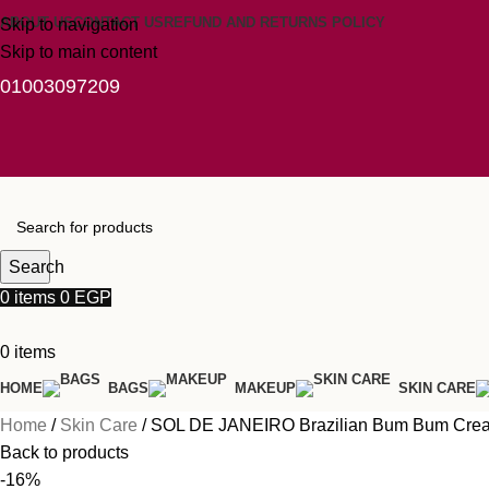
ABOUT US
CONTACT US
REFUND AND RETURNS POLICY
Skip to navigation
Skip to main content
01003097209
Search
0
items
0
EGP
0
items
HOME
BAGS
MAKEUP
SKIN CARE
Home
Skin Care
SOL DE JANEIRO Brazilian Bum Bum Cre
Back to products
-16%