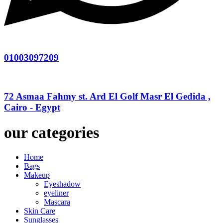
01003097209
72 Asmaa Fahmy st. Ard El Golf Masr El Gedida ,
Cairo - Egypt
our categories
Home
Bags
Makeup
Eyeshadow
eyeliner
Mascara
Skin Care
Sunglasses