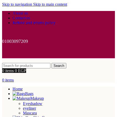
Skip to navigation
Skip to main content
About us
Contact us
Refund and returns policy
01003097209
Search
0
items
0
EGP
0
items
Home
Bags
Makeup
Eyeshadow
eyeliner
Mascara