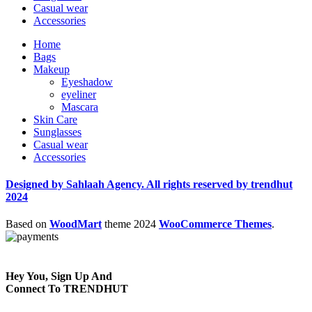
Casual wear
Accessories
Home
Bags
Makeup
Eyeshadow
eyeliner
Mascara
Skin Care
Sunglasses
Casual wear
Accessories
Designed by Sahlaah Agency. All rights reserved by trendhut
2024
Based on
WoodMart
theme
2024
WooCommerce Themes
.
Hey You, Sign Up And
Connect To TRENDHUT