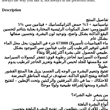
always the way you like it, not always in the preferred order.
Description
تفاصيل المنتج
5% نياسيناميد + 3% حمض الترانيكساميك + فيتامين سي
الليبوزومي: تعمل المكونات الرئيسية المختارة بعناية بتناغم لتحسين
البقع الداكنة بشكل واضح، وتوحيد لون البشرة، وتحسين صفائها
بشكل عام.
ماء الفيتامينات (أسيرولا) 673000 جزء في المليون: يحل محل الماء
النقي لتوفير الترطيب إلى جانب فيتامين سي الموجود بشكل
طبيعي للحصول على بشرة أكثر إشراقًا ونقاءً.
كبسولات السيراميد لحاجز رطوبة قوي: تنفجر كبسولات السيراميد
عند ملامستها للجلد لحبس الرطوبة وتعزيز الحاجز لترطيب يدوم
طويلاً.
تفتيح وتنعيم البشرة من الوجه إلى الجسم: يزيل هذا المنتج القشور
الجافة ويفتح البقع الداكنة. تستهدف تركيبته المناطق المعرضة
للاحتكاك – بما في ذلك المرفقين والركبتين وتحت الإبطين – لتفتيح
البشرة ومنحها إشراقة طبيعية ولونًا موحدًا.
من ينبغي عليه الشراء؟
مناسب لـ
أنواع البشرة الباهتة
مثالي للأفراد الذين يتطلعون إلى تفتيح البشرة الباهتة وتحسين