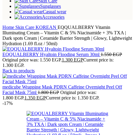
Skin Care
Sunglasses
Casual wear
Accessories
Home
Skin Care
KOREAN
EQQUALBERRY Vitamin
Illuminating Cream – Vitamin C & 5% Niacinamide + 3% TXA |
Dark spots Cream | Ceramide Barrier Strength | Glowy, Lightweight
Hydration (1.69 fl.oz / 50ml)
EQQUALBERRY Hyaltoin Flooding Serum 30ml
1.550
EGP
Original price was: 1.550 EGP.
1.300
EGP
Current price is:
1.300 EGP.
Back to products
medicube Wrapping Mask PDRN Caffeine Overnight Peel Off
Facial Mask 75ml
1.800
EGP
Original price was:
1.800 EGP.
1.350
EGP
Current price is: 1.350 EGP.
-17%