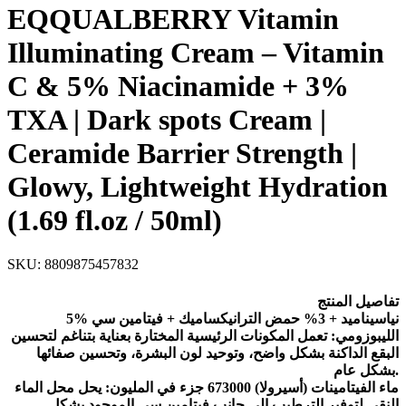
EQQUALBERRY Vitamin
Illuminating Cream – Vitamin
C & 5% Niacinamide + 3%
TXA | Dark spots Cream |
Ceramide Barrier Strength |
Glowy, Lightweight Hydration
(1.69 fl.oz / 50ml)
SKU:
8809875457832
تفاصيل المنتج
5% نياسيناميد + 3% حمض الترانيكساميك + فيتامين سي
الليبوزومي: تعمل المكونات الرئيسية المختارة بعناية بتناغم لتحسين
البقع الداكنة بشكل واضح، وتوحيد لون البشرة، وتحسين صفائها
بشكل عام.
ماء الفيتامينات (أسيرولا) 673000 جزء في المليون: يحل محل الماء
النقي لتوفير الترطيب إلى جانب فيتامين سي الموجود بشكل