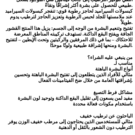
طبيعي للحصول على بشرة أكثر إشراقًا ونقاءً.
كبسولات السيراميد لحاجز رطوبة قوي: تنفجر كبسولات السيراميد
عند ملامستها للجلد لحبس الرطوبة وتعزيز الحاجز لترطيب يدوم
طويلاً.
تفتيح وتنعيم البشرة من الوجه إلى الجسم: يزيل هذا المنتج القشور
الجافة ويفتح البقع الداكنة. تستهدف تركيبته المناطق المعرضة
للاحتكاك – بما في ذلك المرفقين والركبتين وتحت الإبطين – لتفتيح
البشرة ومنحها إشراقة طبيعية ولونًا موحدًا.
من ينبغي عليه الشراء؟
مناسب لـ
أنواع البشرة الباهتة
مثالي للأفراد الذين يتطلعون إلى تفتيح البشرة الباهتة وتحسين
إشراقتها العامة من خلال ضخ الفيتامينات الفعال.
مشاكل فرط التصبغ
مفيد لمن يسعون إلى تقليل البقع الداكنة وتوحيد لون البشرة
باستخدام مكونات فعالة محددة
الباحثون عن ترطيب خفيف
مثالي للمستخدمين الذين يحتاجون إلى مرطب خفيف الوزن يوفر
الترطيب دون الشعور بالثقل أو الدهنية