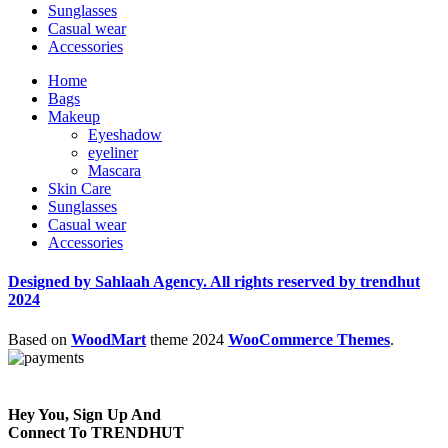
Sunglasses
Casual wear
Accessories
Home
Bags
Makeup
Eyeshadow
eyeliner
Mascara
Skin Care
Sunglasses
Casual wear
Accessories
Designed by Sahlaah Agency. All rights reserved by trendhut
2024
Based on
WoodMart
theme
2024
WooCommerce Themes
.
Hey You, Sign Up And
Connect To TRENDHUT