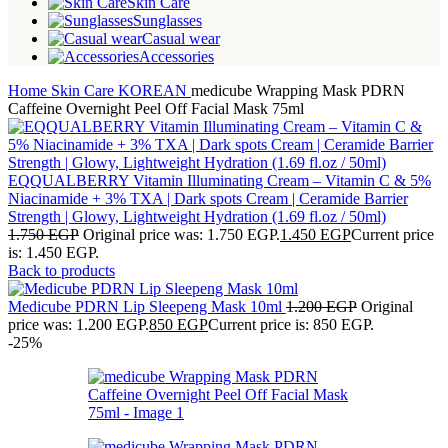
Skin Care
Sunglasses
Casual wear
Accessories
Home
Skin Care
KOREAN
medicube Wrapping Mask PDRN
Caffeine Overnight Peel Off Facial Mask 75ml
EQQUALBERRY Vitamin Illuminating Cream – Vitamin C & 5%
Niacinamide + 3% TXA | Dark spots Cream | Ceramide Barrier
Strength | Glowy, Lightweight Hydration (1.69 fl.oz / 50ml)
1.750
EGP
Original price was: 1.750 EGP.
1.450
EGP
Current price
is: 1.450 EGP.
Back to products
Medicube PDRN Lip Sleepeng Mask 10ml
1.200
EGP
Original
price was: 1.200 EGP.
850
EGP
Current price is: 850 EGP.
-25%