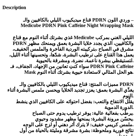
Description
قناع ميديكيوب الليلي بالكافيين والـ PDRN وردي اللون –
Medicube PDRN Pink Caffeine Night Wrapping Mask
غذي بشرتك أثناء النوم مع قناع Medicube الليلي الغني بمركب
PDRN والكافيين، الذي يجدد خلايا البشرة بعمق ويمنحك مظهر
مشرق في الصباح ،بتركيبته الوردية الفاخرة والملمس الخفيف،
يعمل هذا القناع على ترطيب البشرة، شدّها، وتحسينها أثناء الليل،
لتستيقظي ببشرة ناعمة، نضرة، ومشرقة بالحيوية.
سواء كنتِ تعانين من الإجهاد، الجفاف، فـ PDRN Pink Caffeine
Mask هو الحل المثالي لاستعادة حيوية بشرتك أثناء النوم.
مميزات المنتج: قناع ميديكيوب الليلي بالكافيين والـ PDRN
يغذّي البشرة بعمق: يعزز تجديد الخلايا ويحسن ملمس البشرة أثناء
النوم.
يقلّل الانتفاخ والتعب: بفضل احتوائه على الكافيين الذي ينشط
الدورة الدموية.
يرطّب بفعالية عالية: يوفر ترطيب يدوم حتى الصباح.
يحسّن مرونة البشرة: يمنحها مظهر مشدود وحيوي.
ملمس كريمي خفيف: لا يترك أثر دهني أو لزج على الوجه.
نتائج فورية وملحوظة: بشرة مشرقة ومليئة بالحياة من أول