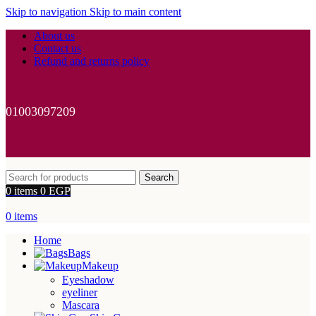
Skip to navigation
Skip to main content
About us
Contact us
Refund and returns policy
01003097209
Search
0
items
0
EGP
0
items
Home
Bags
Makeup
Eyeshadow
eyeliner
Mascara