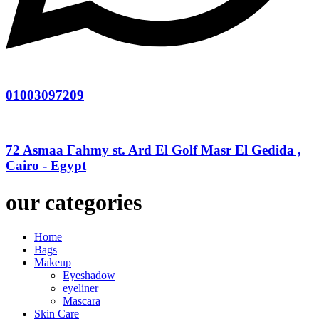
01003097209
72 Asmaa Fahmy st. Ard El Golf Masr El Gedida ,
Cairo - Egypt
our categories
Home
Bags
Makeup
Eyeshadow
eyeliner
Mascara
Skin Care