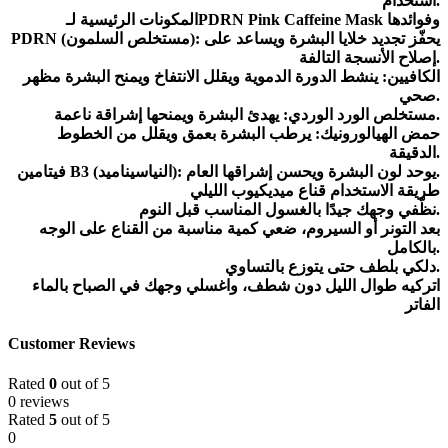
استخدام.
المكونات الرئيسية لـPDRN Pink Caffeine Mask وفوائدها
PDRN (مستخلص السلمون): يحفّز تجديد خلايا البشرة ويساعد على
إصلاح الأنسجة التالفة.
الكافيين: ينشط الدورة الدموية ويقلل الانتفاخ ويمنح البشرة مظهر
صحي.
مستخلص الورد الوردي: يهدئ البشرة ويمنحها إشراقة ناعمة.
حمض الهيالورونيك: يرطب البشرة بعمق ويقلل من الخطوط
الدقيقة.
فيتامين B3 (النياسيناميد): يوحد لون البشرة ويحسن إشراقها العام.
طريقة الاستخدام قناع ميديكيوب الليلي
نظّفي وجهك جيدًا بالغسول المناسب قبل النوم.
بعد التونر أو السيروم، ضعي كمية مناسبة من القناع على الوجه
بالكامل.
دلكي بلطف حتى يتوزع بالتساوي.
اتركيه طوال الليل دون شطف، واغسلي وجهك في الصباح بالماء
الفاتر
Customer Reviews
Rated
0
out of 5
0 reviews
Rated
5
out of 5
0