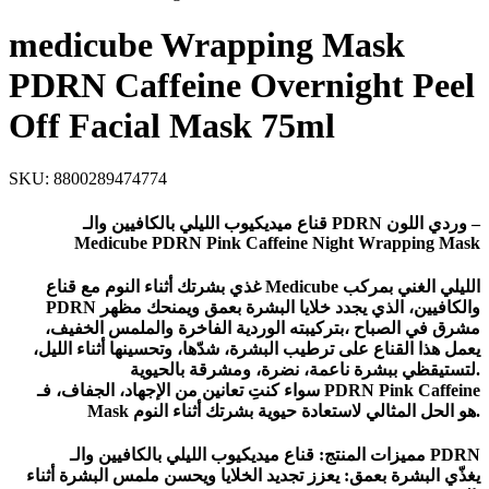
medicube Wrapping Mask
PDRN Caffeine Overnight Peel
Off Facial Mask 75ml
SKU:
8800289474774
قناع ميديكيوب الليلي بالكافيين والـ PDRN وردي اللون –
Medicube PDRN Pink Caffeine Night Wrapping Mask
غذي بشرتك أثناء النوم مع قناع Medicube الليلي الغني بمركب
PDRN والكافيين، الذي يجدد خلايا البشرة بعمق ويمنحك مظهر
مشرق في الصباح ،بتركيبته الوردية الفاخرة والملمس الخفيف،
يعمل هذا القناع على ترطيب البشرة، شدّها، وتحسينها أثناء الليل،
لتستيقظي ببشرة ناعمة، نضرة، ومشرقة بالحيوية.
سواء كنتِ تعانين من الإجهاد، الجفاف، فـ PDRN Pink Caffeine
Mask هو الحل المثالي لاستعادة حيوية بشرتك أثناء النوم.
مميزات المنتج: قناع ميديكيوب الليلي بالكافيين والـ PDRN
يغذّي البشرة بعمق: يعزز تجديد الخلايا ويحسن ملمس البشرة أثناء