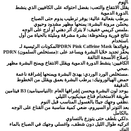
النوم.
يقلّل الانتفاخ والتعب: بفضل احتوائه على الكافيين الذي ينشط
الدورة الدموية.
يرطّب بفعالية عالية: يوفر ترطيب يدوم حتى الصباح.
يحسّن مرونة البشرة: يمنحها مظهر مشدود وحيوي.
ملمس كريمي خفيف: لا يترك أثر دهني أو لزج على الوجه.
نتائج فورية وملحوظة: بشرة مشرقة ومليئة بالحياة من أول
استخدام.
المكونات الرئيسية لـPDRN Pink Caffeine Mask وفوائدها
PDRN (مستخلص السلمون): يحفّز تجديد خلايا البشرة ويساعد على
إصلاح الأنسجة التالفة.
الكافيين: ينشط الدورة الدموية ويقلل الانتفاخ ويمنح البشرة مظهر
صحي.
مستخلص الورد الوردي: يهدئ البشرة ويمنحها إشراقة ناعمة.
حمض الهيالورونيك: يرطب البشرة بعمق ويقلل من الخطوط
الدقيقة.
فيتامين B3 (النياسيناميد): يوحد لون البشرة ويحسن إشراقها العام.
طريقة الاستخدام قناع ميديكيوب الليلي
نظّفي وجهك جيدًا بالغسول المناسب قبل النوم.
بعد التونر أو السيروم، ضعي كمية مناسبة من القناع على الوجه
بالكامل.
دلكي بلطف حتى يتوزع بالتساوي.
اتركيه طوال الليل دون شطف، واغسلي وجهك في الصباح بالماء
الفاتر