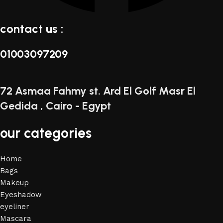
contact us :
01003097209
72 Asmaa Fahmy st. Ard El Golf Masr El
Gedida , Cairo - Egypt
our categories
Home
Bags
Makeup
Eyeshadow
eyeliner
Mascara