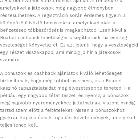
A Boabet számos vonzó bónusz ajánlattal rendelkezik,
amelyekkel a játékosok még nagyobb élményben
részesülhetnek. A regisztráció során érdemes figyelni a
különböző üdvözlő bónuszokra, amelyekkel akár a
befizetésed többszörösét is megkaphatod. Ezen kívül a
Boabet cashback lehetőségei is segíthetnek, ha esetleg
veszteséget könyvelsz el. Ez azt jelenti, hogy a veszteségeid
egy részét visszakapod, ami mindig jó hír a játékosok
számára.
A bónuszok és cashback ajánlatok kiváló lehetőséget
biztosítanak, hogy még többet nyerhess, és a Boabet
kaszinó tapasztalataidat még élvezetesebbé teheted. Ha
például egy nagyobb tétet teszel, és nyersz, a bónuszok
még nagyobb nyereményekhez juttathatnak. Viszont mindig
tartsd szem előtt a feltételeket, hiszen a bónuszokhoz
gyakran kapcsolódnak fogadási követelmények, amelyeket
teljesítened kell.