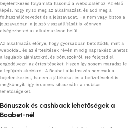
bejelentkezés folyamata hasonló a weboldaléhoz. Az első
lépés, hogy nyisd meg az alkalmazást, és add meg a
felhasználónevedet és a jelszavadat. Ha nem vagy biztos a
jelszavadban, a jelszó visszaállítását is könnyen
elvégezheted az alkalmazáson belül.
Az alkalmazás előnye, hogy gyorsabban betöltődik, mint a
weboldal, és az értesítések révén mindig naprakész lehetsz
a legújabb ajánlatokról és bónuszokról. Ne felejtsd el
engedélyezni az értesítéseket, hiszen így sosem maradsz le
a legújabb akciókról. A Boabet alkalmazás nemcsak a
bejelentkezést, hanem a játékokat és a befizetéseket is
megkönnyíti, így érdemes kihasználni a mobilos
lehetőségeket.
Bónuszok és cashback lehetőségek a
Boabet-nél