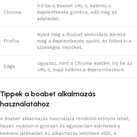
Írd be a Boabet URL-t, kattints a
Chrome
Bejelentkezés gombra, add meg az
adataidat.
Nyisd meg a Boabet weboldalt, keresd
Firefox
meg a Bejelentkezés opciót, és töltsd ki a
szükséges mezőket.
Ugyanaz, mint a Chrome esetén: írd be az
Edge
URL-t, majd kattints a Bejelentkezésre.
Tippek a boabet alkalmazás
használatához
A Boabet alkalmazás használata rendkívül előnyös lehet,
hiszen mobilon is gyorsan és egyszerűen elérheted a
kedvenc játékaidat. Az alkalmazás letöltése után, a