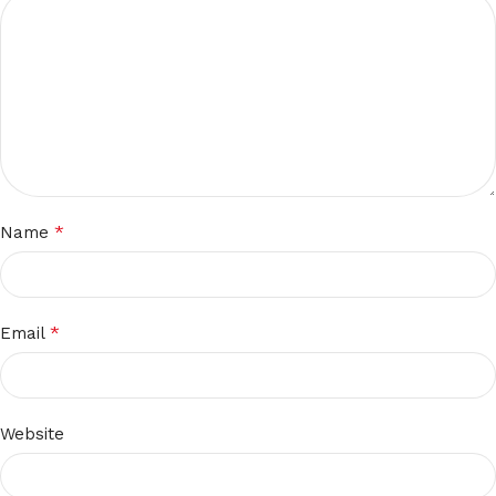
*
Name
*
Email
Website