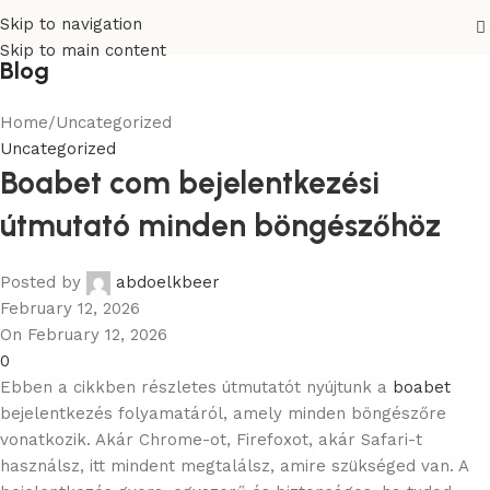
Skip to navigation
Skip to main content
Blog
Home
Uncategorized
Uncategorized
Boabet com bejelentkezési
útmutató minden böngészőhöz
Posted by
abdoelkbeer
February 12, 2026
On February 12, 2026
0
Ebben a cikkben részletes útmutatót nyújtunk a
boabet
bejelentkezés folyamatáról, amely minden böngészőre
vonatkozik. Akár Chrome-ot, Firefoxot, akár Safari-t
használsz, itt mindent megtalálsz, amire szükséged van. A