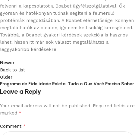
felvenni a kapcsolatot a Boabet ügyfélszolgálatával. Ők
gyorsan és hatékonyan tudnak segíteni a felmerülő
problémák megoldásában. A Boabet elérhetőségei könnyen
megtalálhatók az oldalon, így nem kell sokáig keresgélned.
Továbbá, a Boabet gyakori kérdések szekciója is hasznos
lehet, hiszen itt már sok választ megtalálhatsz a
leggyakoribb kérdésekre.
Newer
Back to list
Older
Programa de Fidelidade Roleta: Tudo o Que Você Precisa Saber
Leave a Reply
Your email address will not be published.
Required fields are
*
marked
*
Comment