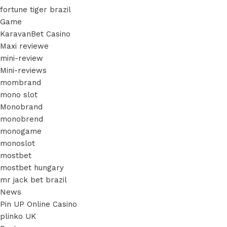
fortune tiger brazil
Game
KaravanBet Casino
Maxi reviewe
mini-review
Mini-reviews
mombrand
mono slot
Monobrand
monobrend
monogame
monoslot
mostbet
mostbet hungary
mr jack bet brazil
News
Pin UP Online Casino
plinko UK