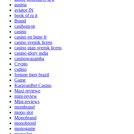
austria
aviator IN
book of ra it
Brand
casibom-tg
casino
casino en ligne fr
casino svensk licens
casino utan svensk licens
casino-glory india
casinowazamba
Crypto
csdino
fortune tiger brazil
Game
KaravanBet Casino
Maxi reviewe
mini-review
Mini-reviews
mombrand
mono slot
Monobrand
monobrend
monogame
monoslot