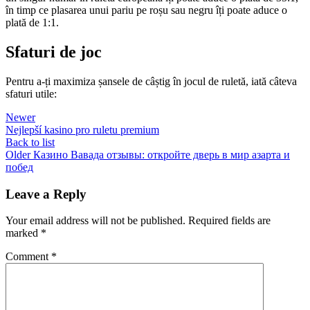
în timp ce plasarea unui pariu pe roșu sau negru îți poate aduce o
plată de 1:1.
Sfaturi de joc
Pentru a-ți maximiza șansele de câștig în jocul de ruletă, iată câteva
sfaturi utile:
Newer
Nejlepší kasino pro ruletu premium
Back to list
Older
Казино Вавада отзывы: откройте дверь в мир азарта и
побед
Leave a Reply
Your email address will not be published.
Required fields are
marked
*
Comment
*