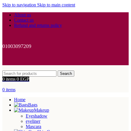
Skip to navigation
Skip to main content
About us
Contact us
Refund and returns policy
01003097209
Search
0
items
0
EGP
0
items
Home
Bags
Makeup
Eyeshadow
eyeliner
Mascara