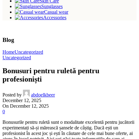
Skin Care
Sunglasses
Casual wear
Accessories
Blog
Home
Uncategorized
Uncategorized
Bonusuri pentru ruletă pentru
profesioniști
Posted by
abdoelkbeer
December 12, 2025
On December 12, 2025
0
Bonusurile pentru ruletă sunt o modalitate excelentă pentru jucătorii
experimentați să-și mărească șansele de câștig. Dacă ești un
profesionist în acest joc și ești în căutare de cele mai bune oferte, ai
ajuns în locul potrivit. Aici vei găsi toate informațiile de care ai