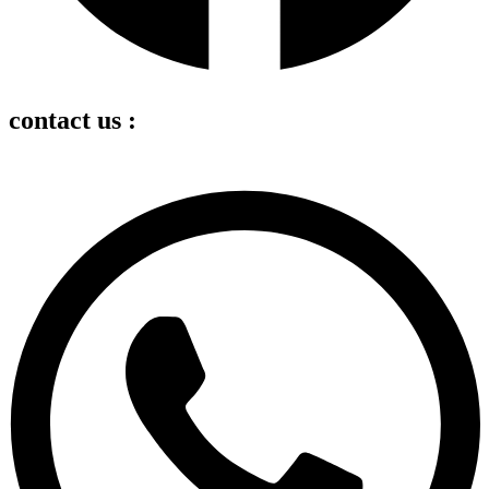
contact us :