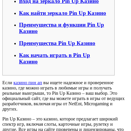
Вход на зеркало Pin Up Казино
Как найти зеркало Pin Up Казино
Преимущества и функции Pin Up
Казино
Преимущества Pin Up Казино
Как начать играть в Pin Up
Казино
Если
казино пин ап
вы ищете надежное и проверенное
казино, где можно играть в любимые игры и получать
реальные выигрыши, то Pin Up Казино – ваш выбор. Это
официальный сайт, где вы можете играть в игры от ведущих
разработчиков, включая игры от NetEnt, Microgaming и
других.
Pin Up Казино – это казино, которое предлагает широкий
спектр игр, включая слоты, карточные игры, рулетку и
другие. Все игры на сайте проверены и лицензированы, что