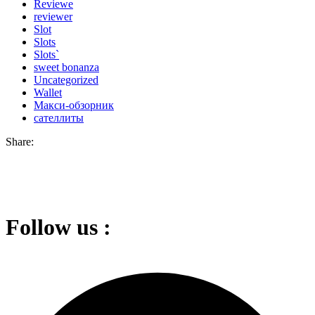
Reviewe
reviewer
Slot
Slots
Slots`
sweet bonanza
Uncategorized
Wallet
Макси-обзорник
сателлиты
Share:
Follow us :