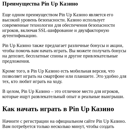
Преимущества Pin Up Казино
Еще одним преимуществом Pin Up Казино является его
высокий уровень безопасности. Казино использует
современные технологии для обеспечения безопасности
игроков, включая SSL-шифрование и двухфакторную
аутентификацию.
Pin Up Казино также предлагает различные бонусы и акции,
чтобы помочь вам начать играть. Вы можете получать бонусы
на депозит, бесплатные спины и другие привлекательные
предложения.
Кроме того, в Pin Up Казино есть мобильная версия, что
позволяет играть на смартфоне или планшете. Это удобно для
тех, кто любит играть на ходу.
В целом, Pin Up Казино – это отличное место для игроков,
которые ищут развлекательный опыт и реальные выигрыши.
Как начать играть в Pin Up Казино
Начните с регистрации на официальном сайте Pin Up Казино.
Вам потребуется только несколько минут, чтобы создать