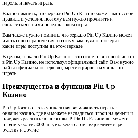
пароль, и начать играть.
Важно помнить, что зеркало Pin Up Казино может иметь свои
правила и условия, поэтому вам нужно прочитать и
согласиться с ними перед началом игры.
Вам также нужно помнить, что зеркало Pin Up Казино может
иметь свои ограничения, поэтому вам нужно проверить,
какие игры доступны на этом зеркале.
В целом, зеркало Pin Up Казино – это отличный способ играть
в Pin Up Казино, не используя официальный сайт. Вам нужно
найти официальное зеркало, зарегистрироваться и начать
играть.
Преимущества и функции Pin Up
Казино
Pin Up Казино – это уникальная возможность играть в
онлайн-казино, где вы можете насладиться игрой на деньги и
получать реальные выигрыши. В Pin Up Казино вы можете
играть в более 3000 игр, включая слоты, карточные игры,
рулетку и другие.