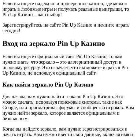
Если вы ищете надежное и проверенное казино, где можно
играть в любимые игры и получать реальные выигрыши, то
Pin Up Казино – ваш выбор!
Зарегистрируйтесь на сайте Pin Up Казино и начните играть
сегодня!
Вход на зеркало Pin Up Казино
Если вы ищете официальный сайт Pin Up Казино, то вам
нужно знать, что зеркало – это альтернативный доступ к
игровому ресурсу. Это означает, что вы можете играть в Pin
Up Казино, не используя официальный сайт.
Как найти зеркало Pin Up Казино
Для начала, вам нужно найти зеркало Pin Up Казино. Это
можно сделать, используя поисковые системы, такие как
Google, или просматривая форумы и сообщества игроков. Вам
нужно найти зеркало, которое является официальным и
безопасным.
Когда вы найдете зеркало, вам нужно зарегистрироваться и
начать играть. Вам нужно ввести свои данные, включая имя и