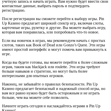
учетную запись и начать играть. Вам нужно будет ввести свои
контактные данные, выбрать пароль и подтвердить
регистрацию.
После регистрации вы сможете перейти к выбору игры. Pin
Up Казино предлагает широкий спектр игр, включая слоты,
карточные игры, рулетку и другие. Вы можете выбрать игру,
которая вам понравилась, или попробовать что-то новое.
Если вы новичок в играх, мы рекомендуем начать с простых
слотов, таких как Book of Dead или Gonzo’s Quest. Эти игры
имеют простой интерфейс и могут помочь вам привыкнуть к
игре.
Когда вы будете готовы, вы можете перейти к более сложным
играм, таким как blackjack или roulette. Эти игры требуют
больше навыков и стратегии, но могут быть более
интересными для опытных игроков.
Наконец, не забывайте о правилах безопасности. Pin Up
Казино предлагает безопасный и надежный способ игры, но
вам все равно нужно будет быть осторожным и не играть
больше, чем вы можете себе позволить.
Начните играть сегодня и наслаждайтесь играми в Pin Up
Казино!