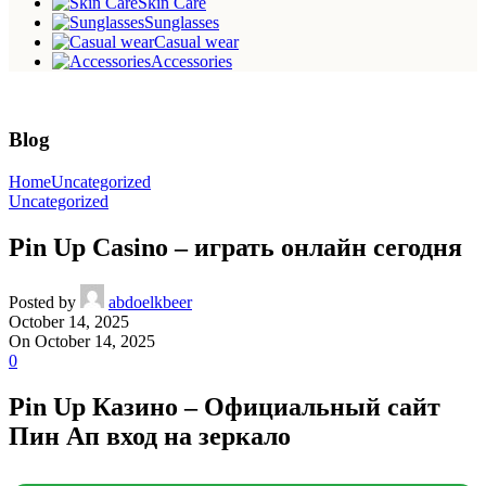
Skin Care
Sunglasses
Casual wear
Accessories
Blog
Home
Uncategorized
Uncategorized
Pin Up Casino – играть онлайн сегодня
Posted by
abdoelkbeer
October 14, 2025
On October 14, 2025
0
Pin Up Казино – Официальный сайт
Пин Ап вход на зеркало