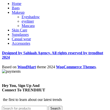
Home
Bags
Makeup
Eyeshadow
eyeliner
Mascara
Skin Care
Sunglasses
Casual wear
Accessories
Designed by Sahlaah Agency. All rights reserved by trendhut
2024
Based on
WoodMart
theme
2024
WooCommerce Themes
.
Hey You, Sign Up And
Connect To TRENDHUT
the first to learn about our latest trends
Search