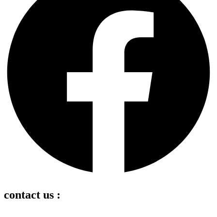
contact us :