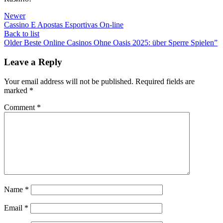
Newer
Cassino E Apostas Esportivas On-line
Back to list
Older
Beste Online Casinos Ohne Oasis 2025: über Sperre Spielen”
Leave a Reply
Your email address will not be published.
Required fields are
marked
*
Comment
*
Name
*
Email
*