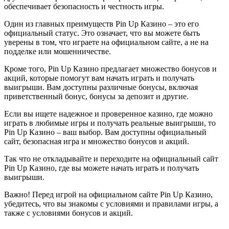
обеспечивает безопасность и честность игры.
Один из главных преимуществ Pin Up Казино – это его
официальный статус. Это означает, что вы можете быть
уверены в том, что играете на официальном сайте, а не на
подделке или мошенничестве.
Кроме того, Pin Up Казино предлагает множество бонусов и
акций, которые помогут вам начать играть и получать
выигрыши. Вам доступны различные бонусы, включая
приветственный бонус, бонусы за депозит и другие.
Если вы ищете надежное и проверенное казино, где можно
играть в любимые игры и получать реальные выигрыши, то
Pin Up Казино – ваш выбор. Вам доступны официальный
сайт, безопасная игра и множество бонусов и акций.
Так что не откладывайте и переходите на официальный сайт
Pin Up Казино, где вы можете начать играть и получать
выигрыши.
Важно! Перед игрой на официальном сайте Pin Up Казино,
убедитесь, что вы знакомы с условиями и правилами игры, а
также с условиями бонусов и акций.