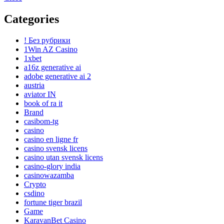
Categories
! Без рубрики
1Win AZ Casino
1xbet
a16z generative ai
adobe generative ai 2
austria
aviator IN
book of ra it
Brand
casibom-tg
casino
casino en ligne fr
casino svensk licens
casino utan svensk licens
casino-glory india
casinowazamba
Crypto
csdino
fortune tiger brazil
Game
KaravanBet Casino