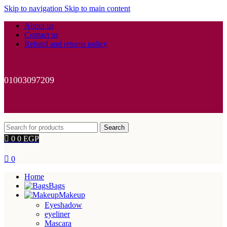
Skip to navigation
Skip to main content
About us
Contact us
Refund and returns policy
01003097209
Search
0
0
EGP
0
Home
Bags
Makeup
Eyeshadow
eyeliner
Mascara