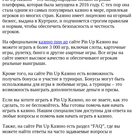
платформа, которая была запущена в 2016 году. С тех пор она
стала одним из самых популярных казино в мире, привлекая
игроков из многих стран. Казино имеет лицензию на игорный
бизнес, выдана в Куртрахе, и подчиняется строгим правилам
и нормам, чтобы обеспечить безопасность и честность
игроков.
На официальном
казино пин ап
сайте Pin Up Казино вы
можете играть в более 3 000 игр, включая слоты, карточные
игры, рулетку, бинго и другие азартные игры. Все игры на
сайте имеют высокое качество и обеспечивают игрокам
реальные выигрыши.
Кроме того, на сайте Pin Up Казино есть возможность
получать бонусы и участие в турнирах. Бонусы могут быть
использованы для игры в любимые игры, а турниры – это
возможность выиграть дополнительные деньги и призы.
Если вы хотите играть в Pin Up Казино, но не знаете, как это
сделать, то не беспокойтесь. Мы готовы помочь вам начать
играть в казино. Нашим специалистам доступны для ответа на
любые вопросы и помочь вам начать играть в казино.
Также, на сайте Pin Up Казино есть раздел “FAQ”, где вы
можете найти ответы на часто задаваемые вопросы и