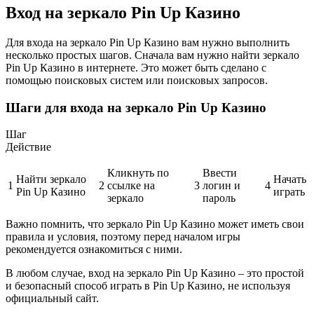
Вход на зеркало Pin Up Казино
Для входа на зеркало Pin Up Казино вам нужно выполнить
несколько простых шагов. Сначала вам нужно найти зеркало
Pin Up Казино в интернете. Это может быть сделано с
помощью поисковых систем или поисковых запросов.
Шаги для входа на зеркало Pin Up Казино
Шаг
Действие
Кликнуть по
Ввести
Найти зеркало
Начать
1
2
ссылке на
3
логин и
4
Pin Up Казино
играть
зеркало
пароль
Важно помнить, что зеркало Pin Up Казино может иметь свои
правила и условия, поэтому перед началом игры
рекомендуется ознакомиться с ними.
В любом случае, вход на зеркало Pin Up Казино – это простой
и безопасный способ играть в Pin Up Казино, не используя
официальный сайт.