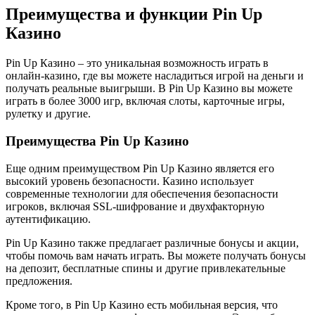
Преимущества и функции Pin Up
Казино
Pin Up Казино – это уникальная возможность играть в
онлайн-казино, где вы можете насладиться игрой на деньги и
получать реальные выигрыши. В Pin Up Казино вы можете
играть в более 3000 игр, включая слоты, карточные игры,
рулетку и другие.
Преимущества Pin Up Казино
Еще одним преимуществом Pin Up Казино является его
высокий уровень безопасности. Казино использует
современные технологии для обеспечения безопасности
игроков, включая SSL-шифрование и двухфакторную
аутентификацию.
Pin Up Казино также предлагает различные бонусы и акции,
чтобы помочь вам начать играть. Вы можете получать бонусы
на депозит, бесплатные спины и другие привлекательные
предложения.
Кроме того, в Pin Up Казино есть мобильная версия, что