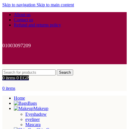
Skip to navigation
Skip to main content
About us
Contact us
Refund and returns policy
01003097209
Search
0
items
0
EGP
0
items
Home
Bags
Makeup
Eyeshadow
eyeliner
Mascara