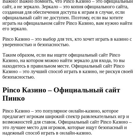
Важно! Важно помнить, что Pinco Казино – это официальный
сайт, а не зеркало. Зеркало – это копия официального сайта,
созданная для обеспечения доступа к играм в случае, если
официальный сайт не доступен. Поэтому, если вы хотите
играть на официальном сайте Pinco Казино, вам нужно найти
его зеркало.
Pinco Казино – это выбор для тех, кто хочет играть в казино с
уверенностью и безопасностью.
Таким образом, если вы ищете официальный сайт Pinco
Казино, на котором можно найти зеркало для входа, то вы
находитесь в правильном месте. Официальный сайт Pinco
Казино – это лучший способ играть в казино, не рискуя своей
безопасностью.
Pinco Казино – Официальный сайт
Пинко
Pinco Казино – это популярное онлайн-казино, которое
предлагает игрокам широкий спектр развлекательных игр и
возможностей для ставок. Официальный сайт Pinco Казино –
это лучшее место для игроков, которые ищут безопасный и
надежный способ играть в онлайн-казино.