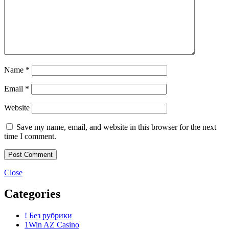
Name
*
Email
*
Website
Save my name, email, and website in this browser for the next
time I comment.
Close
Categories
! Без рубрики
1Win AZ Casino