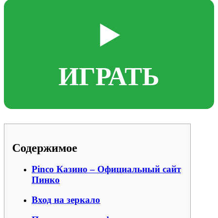
▶️
ИГРАТЬ
Содержимое
Pinco Казино – Официальный сайт
Пинко
Вход на зеркало