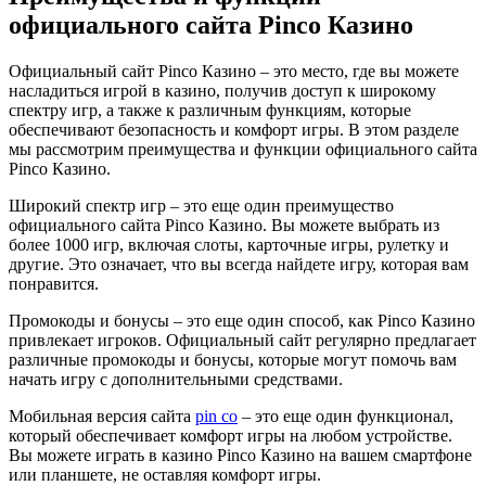
официального сайта Pinco Казино
Официальный сайт Pinco Казино – это место, где вы можете
насладиться игрой в казино, получив доступ к широкому
спектру игр, а также к различным функциям, которые
обеспечивают безопасность и комфорт игры. В этом разделе
мы рассмотрим преимущества и функции официального сайта
Pinco Казино.
Широкий спектр игр – это еще один преимущество
официального сайта Pinco Казино. Вы можете выбрать из
более 1000 игр, включая слоты, карточные игры, рулетку и
другие. Это означает, что вы всегда найдете игру, которая вам
понравится.
Промокоды и бонусы – это еще один способ, как Pinco Казино
привлекает игроков. Официальный сайт регулярно предлагает
различные промокоды и бонусы, которые могут помочь вам
начать игру с дополнительными средствами.
Мобильная версия сайта
pin co
– это еще один функционал,
который обеспечивает комфорт игры на любом устройстве.
Вы можете играть в казино Pinco Казино на вашем смартфоне
или планшете, не оставляя комфорт игры.