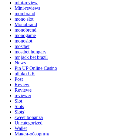
mini-review
Mini-reviews
mombrand
mono slot
Monobrand
monobrend
monogame
monoslot
mostbet
mostbet hungary
mr jack bet brazil
News
Pin UP Online Casino
plinko UK
Post
Review
Reviewe
reviewer
Slot
Slots
Slots`
sweet bonanza
Uncategorized
Wallet
Макси-обзорник