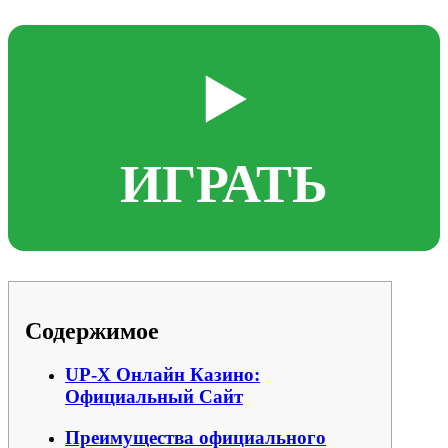
▶️
ИГРАТЬ
Содержимое
UP-X Онлайн Казино:
Официальный Сайт
Преимущества официального