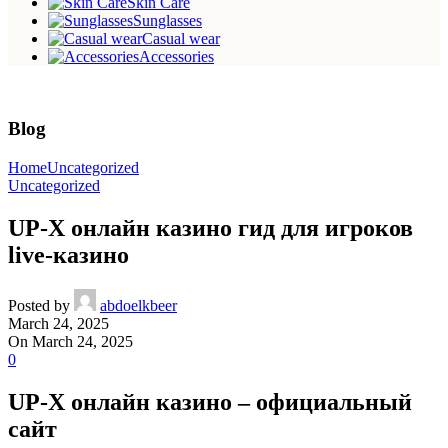
Skin Care
Sunglasses
Casual wear
Accessories
Blog
Home
Uncategorized
Uncategorized
UP-X онлайн казино гид для игроков
live-казино
Posted by
abdoelkbeer
March 24, 2025
On March 24, 2025
0
UP-X онлайн казино – официальный
сайт