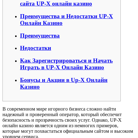
сайта UP-X онлайн казино
Преимущества и Недостатки UP-X
Онлайн Казино
Преимущества
Недостатки
Как Зарегистрироваться и Начать
Играть в UP-X Онлайн Казино
Бонусы и Акции в Up-X Онлайн
Казино
В современном мире игорного бизнеса сложно найти
надежный и проверенный оператор, который обеспечит
безопасность и прозрачность своих услуг. Однако, UP-X
онлайн казино является одним из немногих примеров,
которые могут похвастаться официальным сайтом и высоким
уровнем сервиса.