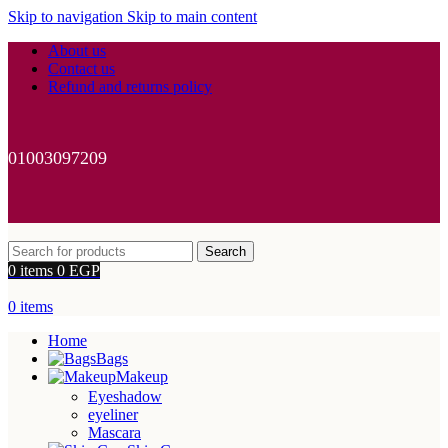
Skip to navigation
Skip to main content
About us
Contact us
Refund and returns policy
01003097209
Search
0
items
0
EGP
0
items
Home
Bags
Makeup
Eyeshadow
eyeliner
Mascara