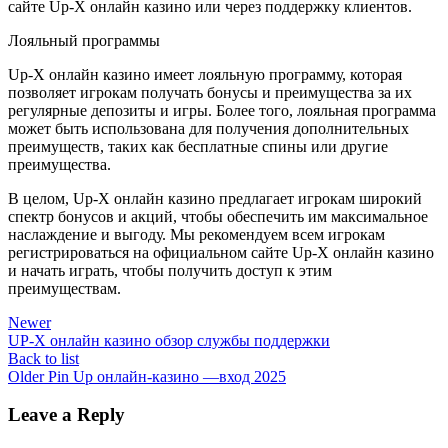
сайте Up-X онлайн казино или через поддержку клиентов.
Лояльный программы
Up-X онлайн казино имеет лояльную программу, которая
позволяет игрокам получать бонусы и преимущества за их
регулярные депозиты и игры. Более того, лояльная программа
может быть использована для получения дополнительных
преимуществ, таких как бесплатные спины или другие
преимущества.
В целом, Up-X онлайн казино предлагает игрокам широкий
спектр бонусов и акций, чтобы обеспечить им максимальное
наслаждение и выгоду. Мы рекомендуем всем игрокам
регистрироваться на официальном сайте Up-X онлайн казино
и начать играть, чтобы получить доступ к этим
преимуществам.
Newer
UP-X онлайн казино обзор службы поддержки
Back to list
Older
Pin Up онлайн-казино —вход 2025
Leave a Reply