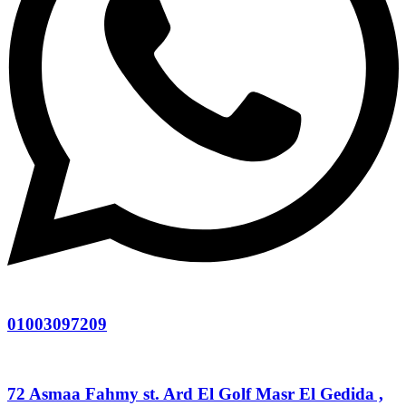
01003097209
72 Asmaa Fahmy st. Ard El Golf Masr El Gedida ,