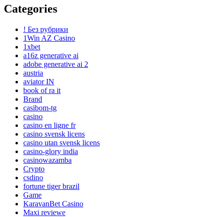
Categories
! Без рубрики
1Win AZ Casino
1xbet
a16z generative ai
adobe generative ai 2
austria
aviator IN
book of ra it
Brand
casibom-tg
casino
casino en ligne fr
casino svensk licens
casino utan svensk licens
casino-glory india
casinowazamba
Crypto
csdino
fortune tiger brazil
Game
KaravanBet Casino
Maxi reviewe